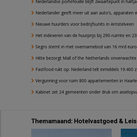
Nederlandse portefeuille blijft zwaartepunt in halfja
Nederlander geeft meer uit aan auto’s, apparaten 
Nieuwe huurders voor bedrijfsunits in Amstelveen
Het indexeren van de huurprijs bij 290-ruimte en 2
Segro stemt in met overnamebod van 16 mrd euro
Hitte bezorgt Mall of the Netherlands onverwacht
Fastfood rukt op: Nederland telt inmiddels 19.400 
Vergunning voor ruim 800 appartementen in Haarlem
Kabinet zet 24 gemeenten onder druk om asielopva
Themamaand: Hotelvastgoed & Leis