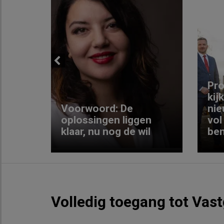
Previous
ng:
Pro
kij
Voorwoord: De
nie
ke
oplossingen liggen
vol
klaar, nu nog de wil
ben
Volledig toegang tot Vas