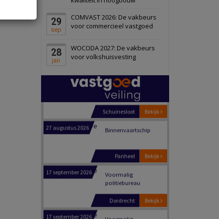
Schiedam
Bekijk
COMVAST 2026: De vakbeurs
29
22 september 2026
Attractiepark
voor commercieel vastgoed
sep
WOCODA 2027: De vakbeurs
28
Oranje
Bekijk
voor volkshuisvesting
jan
28 september 2026
Grootschalig
bedrijventerrein
Schuinesloot
Bekijk
27 augustus 2026
Binnenvaartschip
Panheel
Bekijk
17 september 2026
Voormalig
politiebureau
Dordrecht
Bekijk
17 september 2026
Voormalig
politiebureau