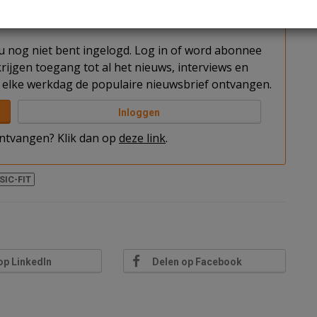
t u nog niet bent ingelogd. Log in of word abonnee
rijgen toegang tot al het nieuws, interviews en
elke werkdag de populaire nieuwsbrief ontvangen.
Inloggen
 ontvangen? Klik dan op
deze link
.
SIC-FIT
op LinkedIn
Delen op Facebook