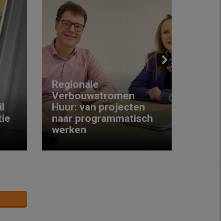
Next
Regionale
Verbouwstromen
‘We w
l
Huur: van projecten
koop
ie
naar programmatisch
gewo
werken
krijg