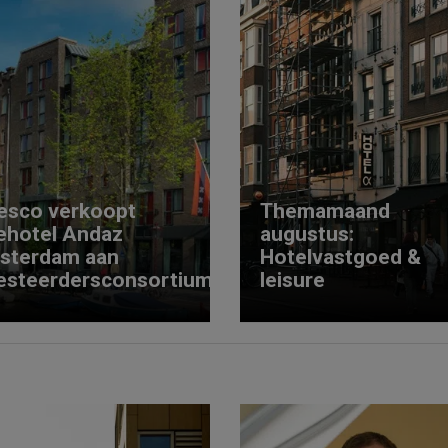
esco verkoopt
Themamaand
ehotel Andaz
augustus:
sterdam aan
Hotelvastgoed &
esteerdersconsortium
leisure