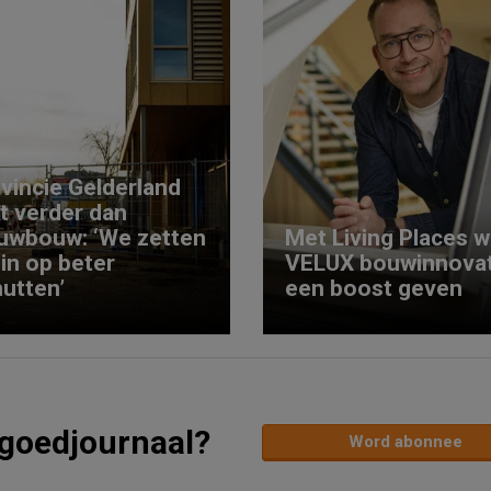
vincie Gelderland
kt verder dan
uwbouw: ‘We zetten
Met Living Places wi
 in op beter
VELUX bouwinnovat
utten’
een boost geven
tgoedjournaal?
Word abonnee