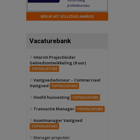
Hilversum
Bekijk
17 september 2026
BEKIJK HET VOLLEDIGE AANBOD
Voormalig
politiebureau
Zaandam
Bekijk
Vacaturebank
8 september 2026
Zorgcomplex
Interim Projectleider
Gebiedsontwikkeling (8 uur)
Zwanenburg
Bekijk
TOPVACATURE
6 oktober 2026
Transformatieobject
Vastgoedadviseur – Commercieel
Vastgoed
TOPVACATURE
Schiedam
Bekijk
Hoofd huisvesting
TOPVACATURE
22 september 2026
Attractiepark
Transactie Manager
TOPVACATURE
Assetmanager Vastgoed
Oranje
Bekijk
TOPVACATURE
28 september 2026
Grootschalig
Manager projecten
bedrijventerrein