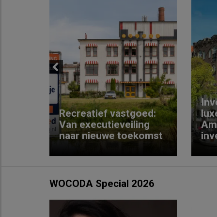
Previous
Inv
e
Recreatief vastgoed:
lux
t met
Van executieveiling
Am
naar nieuwe toekomst
inv
WOCODA Special 2026