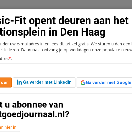
ic-Fit opent deuren aan het
tionsplein in Den Haag
onder uw e-mailadres in en lees dit artikel gratis. We sturen u dan een
n
Vacaturebank
Contact
Abonnementen
kel te lezen. Daarnaast ontvang je op werkdagen onze populaire nieuw
dres
*
:
rkt
Kantoren
Retail
Logistiek
Juridisch | Fiscaa
n aan het Stationsplein in
Ga verder met LinkedIn
rder
Ga verder met Google
t u abonnee van
7 jaar geleden aangepast
1 minuut leestijd
tgoedjournaal.nl?
s een langjarige huurovereenkomst getekend voor de
1 in Den Haag.
n hier in