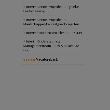
Interim Senior Projectleider Fysieke
Schuinesloot
Bekijk
Leefomgeving
27 augustus 2026
Binnenvaartschip
Interim Senior Projectleider
Maatschappelijke Vastgoedprojecten
Panheel
Bekijk
Interim Concerncontroller (32 - 36 uur)
17 september 2026
Voormalig
Interim Ondersteuning
politiebureau
Managementteam Bouw & Advies (32
uur)
Dordrecht
Bekijk
17 september 2026
Ga naar
Vacaturebank
Voormalig
politiebureau
Hilversum
Bekijk
17 september 2026
Voormalig
politiebureau
Zaandam
Bekijk
8 september 2026
Zorgcomplex