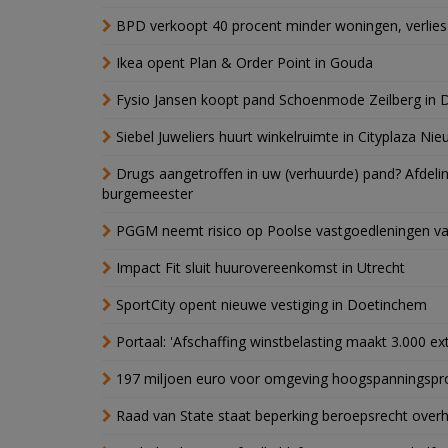
BPD verkoopt 40 procent minder woningen, verlies
Ikea opent Plan & Order Point in Gouda
Fysio Jansen koopt pand Schoenmode Zeilberg in 
Siebel Juweliers huurt winkelruimte in Cityplaza Ni
Drugs aangetroffen in uw (verhuurde) pand? Afde
burgemeester
PGGM neemt risico op Poolse vastgoedleningen va
Impact Fit sluit huurovereenkomst in Utrecht
SportCity opent nieuwe vestiging in Doetinchem
Portaal: 'Afschaffing winstbelasting maakt 3.000 e
197 miljoen euro voor omgeving hoogspanningspr
Raad van State staat beperking beroepsrecht over