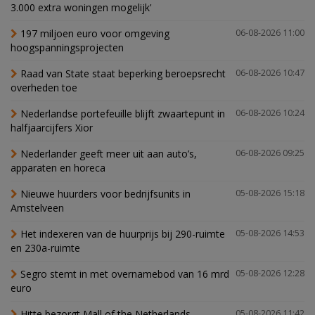
3.000 extra woningen mogelijk'
197 miljoen euro voor omgeving
06-08-2026 11:00
hoogspanningsprojecten
Raad van State staat beperking beroepsrecht
06-08-2026 10:47
overheden toe
Nederlandse portefeuille blijft zwaartepunt in
06-08-2026 10:24
halfjaarcijfers Xior
Nederlander geeft meer uit aan auto’s,
06-08-2026 09:25
apparaten en horeca
Nieuwe huurders voor bedrijfsunits in
05-08-2026 15:18
Amstelveen
Het indexeren van de huurprijs bij 290-ruimte
05-08-2026 14:53
en 230a-ruimte
Segro stemt in met overnamebod van 16 mrd
05-08-2026 12:28
euro
Hitte bezorgt Mall of the Netherlands
05-08-2026 11:42