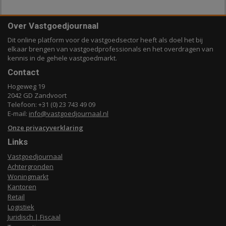
Over Vastgoedjournaal
Dit online platform voor de vastgoedsector heeft als doel het bij
elkaar brengen van vastgoedprofessionals en het overdragen van
kennis in de gehele vastgoedmarkt.
Contact
Hogeweg 19
2042 GD Zandvoort
Telefoon: +31 (0) 23 743 49 09
E-mail:
info@vastgoedjournaal.nl
Onze privacyverklaring
Links
Vastgoedjournaal
Achtergronden
Woningmarkt
Kantoren
Retail
Logistiek
Juridisch | Fiscaal