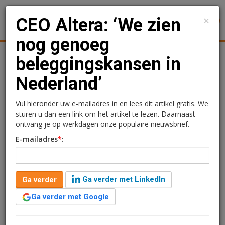
×
CEO Altera: ‘We zien
1
Toggl
nog genoeg
Achtergronden
Woningmarkt
Kantore
Nieuws
Uitgelicht
beleggingskansen in
Nederland’
CEO Altera: ‘We zien nog
genoeg beleggingskansen
Vul hieronder uw e-mailadres in en lees dit artikel gratis. We
sturen u dan een link om het artikel te lezen. Daarnaast
in Nederland’
ontvang je op werkdagen onze populaire nieuwsbrief.
E-mailadres
*
:
Kimberly Camu
2 december 2019 om 09:03
7 jaar geleden aangepast
8 minuten leestijd
Ga verder met LinkedIn
Ga verder
Altera Vastgoed heeft de laatste jaren
haar beleggingsstrategie verder aangescherpt. Wat
Ga verder met Google
vindt Altera belangrijk in een belegging en wat zijn de
plannen voor 2020? VJ sprak met CEO Jaap van der Bijl: