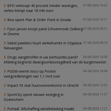
BPD verkoopt 40 procent minder woningen,
07-08-2026 10:22
verlies krimpt naar 18 mln euro
Ikea opent Plan & Order Point in Gouda
07-08-2026 10:11
Fysio Jansen koopt pand Schoenmode Zeilberg
07-08-2026 09:31
in Deurne
Siebel Juweliers huurt winkelruimte in Cityplaza
07-08-2026 09:10
Nieuwegein
Drugs aangetroffen in uw (verhuurde) pand?
06-08-2026 14:38
Afdeling begrenst dwangsombevoegdheid van de burgemeester
PGGM neemt risico op Poolse
06-08-2026 14:38
vastgoedleningen van 1,1 mrd over
Impact Fit sluit huurovereenkomst in Utrecht
06-08-2026 12:53
SportCity opent nieuwe vestiging in
06-08-2026 11:37
Doetinchem
Portaal: 'Afschaffing winstbelasting maakt
06-08-2026 11:21