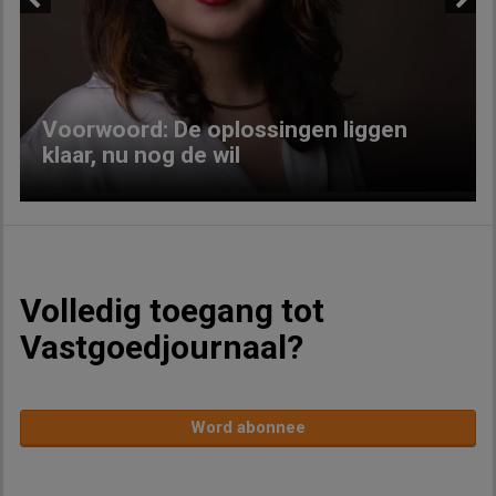
Previous
Next
Voorwoord: De oplossingen liggen
klaar, nu nog de wil
Volledig toegang tot
Vastgoedjournaal?
Word abonnee