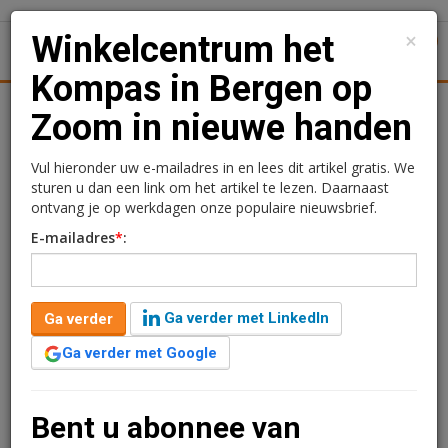
×
Winkelcentrum het
1
Toggl
Kompas in Bergen op
tiek
Juridisch | Fiscaal
Transacties
Werk
Specials
Zoom in nieuwe handen
Winkelcentrum het
Vul hieronder uw e-mailadres in en lees dit artikel gratis. We
sturen u dan een link om het artikel te lezen. Daarnaast
Kompas in Bergen op
ontvang je op werkdagen onze populaire nieuwsbrief.
E-mailadres
*
:
Zoom in nieuwe handen
Sandra Lissenberg
6 november 2019 om 13:41
Ga verder met LinkedIn
Ga verder
1 minuut leestijd
Ga verder met Google
In Bergen op Zoom neemt Grimonte Investment
Management het management over van
wijkwinkelcentrum ’t Kompas van Heeneman &
Bent u abonnee van
Partners en herstructureert het fonds.