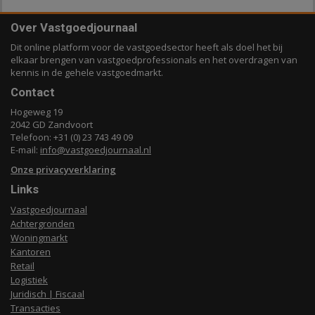
Over Vastgoedjournaal
Dit online platform voor de vastgoedsector heeft als doel het bij
elkaar brengen van vastgoedprofessionals en het overdragen van
kennis in de gehele vastgoedmarkt.
Contact
Hogeweg 19
2042 GD Zandvoort
Telefoon: +31 (0) 23 743 49 09
E-mail:
info@vastgoedjournaal.nl
Onze privacyverklaring
Links
Vastgoedjournaal
Achtergronden
Woningmarkt
Kantoren
Retail
Logistiek
Juridisch | Fiscaal
Transacties