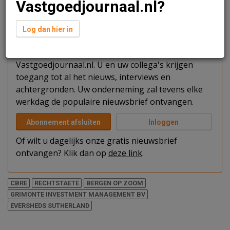
Vastgoedjournaal.nl?
Verder lezen?
Log dan hier in
U kunt het artikel niet volledig lezen omdat u nog
niet bent ingelogd. Log in of word abonnee van
Vastgoedjournaal.nl. U en uw collega's krijgen
toegang tot al het nieuws, interviews en
achtergronden. Uw onderneming zal tevens elke
werkdag de populaire nieuwsbrief ontvangen.
Abonnement afsluiten
Inloggen
Of wilt u dagelijks onze gratis nieuwsbrief
ontvangen? Klik dan op
deze link
.
CBRE
RECHTSTAETE
BERGEN OP ZOOM
GRIMONTE INVESTMENT MANAGEMENT BV
EVERSHEDS SUTHERLAND