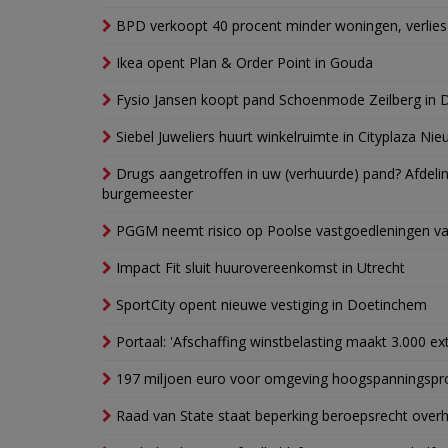
BPD verkoopt 40 procent minder woningen, verlies
Ikea opent Plan & Order Point in Gouda
Fysio Jansen koopt pand Schoenmode Zeilberg in 
Siebel Juweliers huurt winkelruimte in Cityplaza Ni
Drugs aangetroffen in uw (verhuurde) pand? Afde
burgemeester
PGGM neemt risico op Poolse vastgoedleningen va
Impact Fit sluit huurovereenkomst in Utrecht
SportCity opent nieuwe vestiging in Doetinchem
Portaal: 'Afschaffing winstbelasting maakt 3.000 e
197 miljoen euro voor omgeving hoogspanningspr
Raad van State staat beperking beroepsrecht over