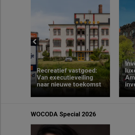
Previous
Inv
e
Recreatief vastgoed:
lux
t met
Van executieveiling
Am
naar nieuwe toekomst
inv
WOCODA Special 2026