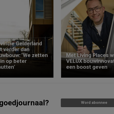
vincie Gelderland
kt verder dan
uwbouw: ‘We zetten
Met Living Places wi
 in op beter
VELUX bouwinnovat
utten’
een boost geven
tgoedjournaal?
Word abonnee