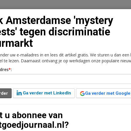
k Amsterdamse 'mystery
sts' tegen discriminatie
urmarkt
n
Vacaturebank
Contact
Abonnementen
onder uw e-mailadres in en lees dit artikel gratis. We sturen u dan een
rkt
Kantoren
Retail
Logistiek
Juridisch | Fiscaa
kel te lezen. Daarnaast ontvang je op werkdagen onze populaire nieuw
dres
*
:
stery guests' tegen
rkt
Ga verder met LinkedIn
rder
Ga verder met Google
7 jaar geleden aangepast
1 minuut leestijd
t u abonnee van
 andere Bouwen en Wonen, wil mystery guests gaan
tgoedjournaal.nl?
de discriminatie op de huurmarkt.