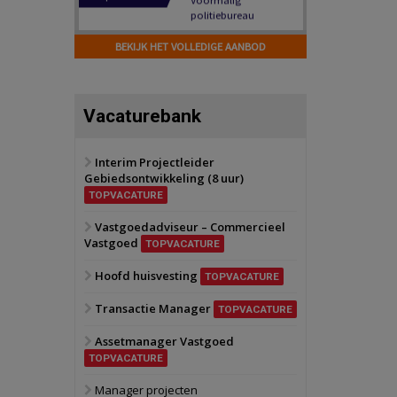
Hilversum
Bekijk
17 september 2026
BEKIJK HET VOLLEDIGE AANBOD
Voormalig
politiebureau
Zaandam
Bekijk
Vacaturebank
8 september 2026
Zorgcomplex
Interim Projectleider
Gebiedsontwikkeling (8 uur)
Zwanenburg
Bekijk
TOPVACATURE
6 oktober 2026
Transformatieobject
Vastgoedadviseur – Commercieel
Vastgoed
TOPVACATURE
Schiedam
Bekijk
Hoofd huisvesting
TOPVACATURE
22 september 2026
Attractiepark
Transactie Manager
TOPVACATURE
Assetmanager Vastgoed
Oranje
Bekijk
TOPVACATURE
28 september 2026
Grootschalig
Manager projecten
bedrijventerrein