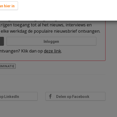
n hier in
t u nog niet bent ingelogd. Log in of word abonnee
rijgen toegang tot al het nieuws, interviews en
elke werkdag de populaire nieuwsbrief ontvangen.
Inloggen
 ontvangen? Klik dan op
deze link
.
IMINATIE
op LinkedIn
Delen op Facebook