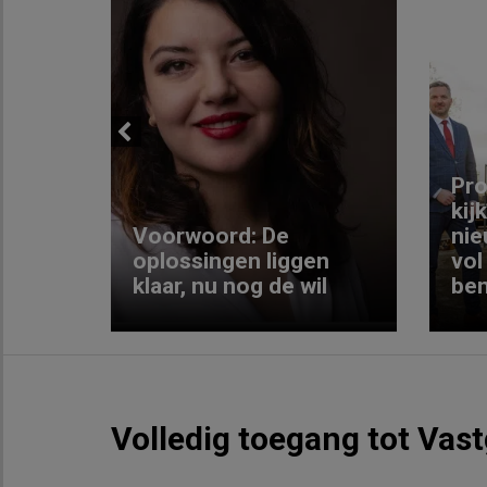
Previous
ng:
Pro
kij
Voorwoord: De
nie
ke
oplossingen liggen
vol
klaar, nu nog de wil
ben
Volledig toegang tot Vas