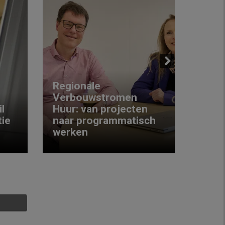
Next
Regionale
Verbouwstromen
‘We w
l
Huur: van projecten
koop
ie
naar programmatisch
gewo
werken
krijg