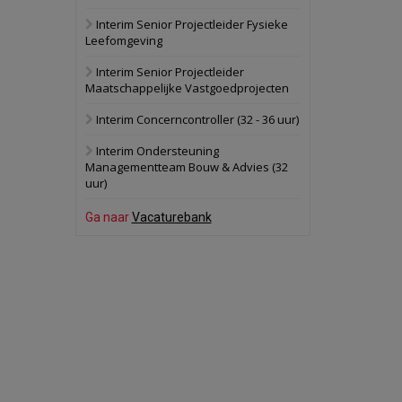
Interim Senior Projectleider Fysieke
Schuinesloot
Bekijk
Leefomgeving
27 augustus 2026
Binnenvaartschip
Interim Senior Projectleider
Maatschappelijke Vastgoedprojecten
Panheel
Bekijk
Interim Concerncontroller (32 - 36 uur)
17 september 2026
Voormalig
Interim Ondersteuning
politiebureau
Managementteam Bouw & Advies (32
uur)
Dordrecht
Bekijk
17 september 2026
Ga naar
Vacaturebank
Voormalig
politiebureau
Hilversum
Bekijk
17 september 2026
Voormalig
politiebureau
Zaandam
Bekijk
8 september 2026
Zorgcomplex