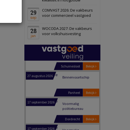
Schiedam
Bekijk
COMVAST 2026: De vakbeurs
29
22 september 2026
Attractiepark
voor commercieel vastgoed
sep
WOCODA 2027: De vakbeurs
28
Oranje
Bekijk
voor volkshuisvesting
jan
28 september 2026
Grootschalig
bedrijventerrein
Schuinesloot
Bekijk
27 augustus 2026
Binnenvaartschip
Panheel
Bekijk
17 september 2026
Voormalig
politiebureau
Dordrecht
Bekijk
17 september 2026
Voormalig
politiebureau