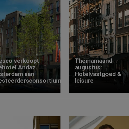
esco verkoopt
Themamaand
ehotel Andaz
augustus:
sterdam aan
Hotelvastgoed &
esteerdersconsortium
leisure