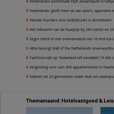
Nederlandse portefeuille blijft zwaartepunt in halfja
Nederlander geeft meer uit aan auto’s, apparaten 
Nieuwe huurders voor bedrijfsunits in Amstelveen
Het indexeren van de huurprijs bij 290-ruimte en 2
Segro stemt in met overnamebod van 16 mrd euro
Hitte bezorgt Mall of the Netherlands onverwacht
Fastfood rukt op: Nederland telt inmiddels 19.400 
Vergunning voor ruim 800 appartementen in Haarlem
Kabinet zet 24 gemeenten onder druk om asielopva
Themamaand: Hotelvastgoed & Leis