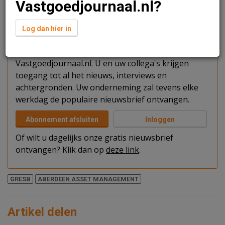
Vastgoedjournaal.nl?
Verder lezen?
Log dan hier in
U kunt het artikel niet volledig lezen omdat u nog
niet bent ingelogd. Log in of word abonnee van
Vastgoedjournaal.nl. U en uw collega's krijgen
toegang tot al het nieuws, interviews en
achtergronden. Uw onderneming zal tevens elke
werkdag de populaire nieuwsbrief ontvangen.
Abonnement afsluiten
Inloggen
Of wilt u dagelijks onze gratis nieuwsbrief
ontvangen? Klik dan op
deze link
.
GRESB
ABERDEEN ASSET MANAGEMENT
Artikel delen