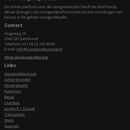
Dit online platform voor de vastgoedsector heeft als doel het bij
elkaar brengen van vastgoedprofessionals en het overdragen van
kennis in de gehele vastgoedmarkt.
Contact
Hogeweg 19
2042 GD Zandvoort
Telefoon: +31 (0) 23 743 49 09
E-mail:
info@vastgoedjournaal.nl
Onze privacyverklaring
Links
Vastgoedjournaal
Achtergronden
Woningmarkt
Kantoren
Retail
Logistiek
Juridisch | Fiscaal
Transacties
Werk
Specials