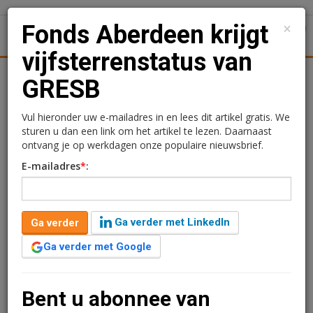
×
Fonds Aberdeen krijgt
1
Toggl
vijfsterrenstatus van
Achtergronden
Woningmarkt
Kantore
Nieuws
Uitgelicht
GRESB
Fonds Aberdeen krijgt
Vul hieronder uw e-mailadres in en lees dit artikel gratis. We
sturen u dan een link om het artikel te lezen. Daarnaast
vijfsterrenstatus van
ontvang je op werkdagen onze populaire nieuwsbrief.
E-mailadres
*
:
GRESB
Rogier Hentenaar
27 september 2019 om 10:00
Ga verder met LinkedIn
Ga verder
7 jaar geleden aangepast
2 minuten leestijd
Ga verder met Google
Het Aberdeen Standard European Balanced Property
Fund, beheerd door Aberdeen Standard Investments
(ASI), heeft de vijfsterrenstatus gekregen van de Global
Bent u abonnee van
Real Estate Sustainability Benchmark (GRESB).