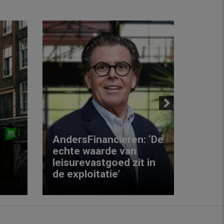
Next
AndersFinancieren: ‘De
echte waarde van
Elke
leisurevastgoed zit in
hote
de exploitatie’
inzic