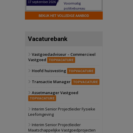
Hilversum
Bekijk
17 september 2026
BEKIJK HET VOLLEDIGE AANBOD
Voormalig
politiebureau
Zaandam
Bekijk
Vacaturebank
8 september 2026
Zorgcomplex
Vastgoedadviseur – Commercieel
Vastgoed
Zwanenburg
Bekijk
TOPVACATURE
6 oktober 2026
Hoofd huisvesting
Transformatieobject
TOPVACATURE
Transactie Manager
TOPVACATURE
Schiedam
Bekijk
Assetmanager Vastgoed
22 september 2026
Attractiepark
TOPVACATURE
Interim Senior Projectleider Fysieke
Leefomgeving
Oranje
Bekijk
28 september 2026
Interim Senior Projectleider
Grootschalig
Maatschappelijke Vastgoedprojecten
bedrijventerrein