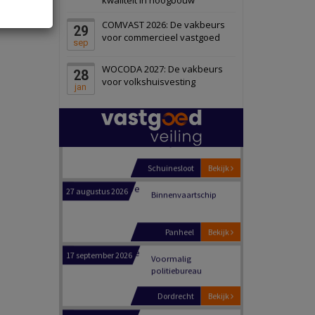
Schiedam
Bekijk
COMVAST 2026: De vakbeurs
29
22 september 2026
Attractiepark
voor commercieel vastgoed
sep
WOCODA 2027: De vakbeurs
28
Oranje
Bekijk
voor volkshuisvesting
jan
28 september 2026
Grootschalig
bedrijventerrein
Schuinesloot
Bekijk
27 augustus 2026
Binnenvaartschip
Panheel
Bekijk
17 september 2026
Voormalig
politiebureau
Dordrecht
Bekijk
17 september 2026
Voormalig
politiebureau