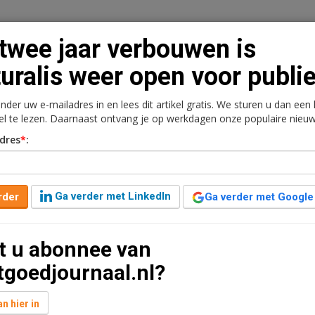
twee jaar verbouwen is
uralis weer open voor publi
onder uw e-mailadres in en lees dit artikel gratis. We sturen u dan een
n
Vacaturebank
Contact
Abonnementen
kel te lezen. Daarnaast ontvang je op werkdagen onze populaire nieuw
dres
*
:
rkt
Kantoren
Retail
Logistiek
Juridisch | Fiscaa
en is Naturalis weer open
Ga verder met LinkedIn
rder
Ga verder met Google
t u abonnee van
7 jaar geleden aangepast
3 minuten leestijd
tgoedjournaal.nl?
n twee jaar is Naturalis vanaf zaterdag 31 augustus
ouw huisvest behalve het museum, met meer dan 42
n hier in