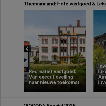
Themamaand: Hotelvastgoed & Leis
Previous
Inv
e
Recreatief vastgoed:
lux
t met
Van executieveiling
Am
naar nieuwe toekomst
inv
WOCODA Special 2026