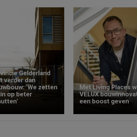
vincie Gelderland
kt verder dan
uwbouw: ‘We zetten
Met Living Places wi
 in op beter
VELUX bouwinnovat
utten’
een boost geven