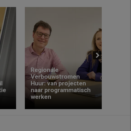
Next
Regionale
Verbouwstromen
‘We w
l
Huur: van projecten
koop
ie
naar programmatisch
gewo
werken
krijg