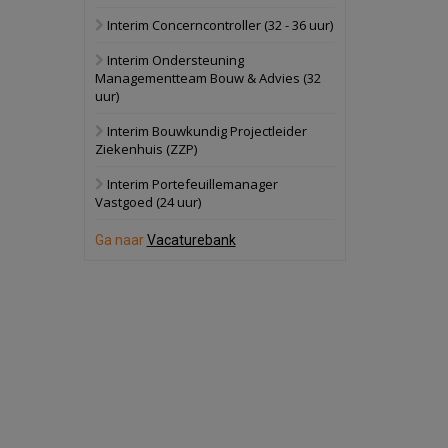
Interim Concerncontroller (32 - 36 uur)
Schuinesloot
Bekijk
Interim Ondersteuning
27 augustus 2026
Binnenvaartschip
Managementteam Bouw & Advies (32
uur)
Panheel
Bekijk
Interim Bouwkundig Projectleider
Ziekenhuis (ZZP)
17 september 2026
Voormalig
politiebureau
Interim Portefeuillemanager
Vastgoed (24 uur)
Dordrecht
Bekijk
Ga naar
Vacaturebank
17 september 2026
Voormalig
politiebureau
Hilversum
Bekijk
17 september 2026
Voormalig
politiebureau
Zaandam
Bekijk
8 september 2026
Zorgcomplex