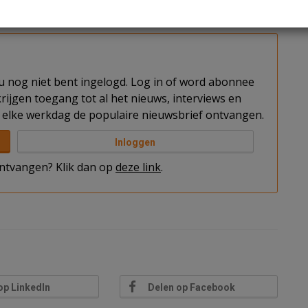
ngen voor biodiversiteitsonderzoek voor circa 200
t u nog niet bent ingelogd. Log in of word abonnee
rijgen toegang tot al het nieuws, interviews en
elke werkdag de populaire nieuwsbrief ontvangen.
Inloggen
 ontvangen? Klik dan op
deze link
.
op LinkedIn
Delen op Facebook