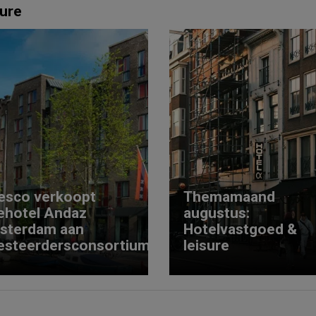
ure
esco verkoopt
Themamaand
ehotel Andaz
augustus:
sterdam aan
Hotelvastgoed &
esteerdersconsortium
leisure