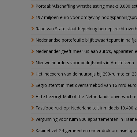
Portaal: 'Afschaffing winstbelasting maakt 3.000 e
197 miljoen euro voor omgeving hoogspanningspr
Raad van State staat beperking beroepsrecht over
Nederlandse portefeuille blijft zwaartepunt in halfja
Nederlander geeft meer uit aan auto’s, apparaten 
Nieuwe huurders voor bedrijfsunits in Amstelveen
Het indexeren van de huurprijs bij 290-ruimte en 2
Segro stemt in met overnamebod van 16 mrd euro
Hitte bezorgt Mall of the Netherlands onverwacht
Fastfood rukt op: Nederland telt inmiddels 19.400 
Vergunning voor ruim 800 appartementen in Haarlem
Kabinet zet 24 gemeenten onder druk om asielopva