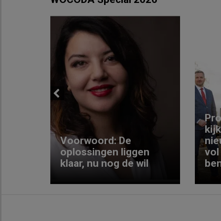
Previous
ng:
Pro
kij
Voorwoord: De
nie
ke
oplossingen liggen
vol
klaar, nu nog de wil
ben