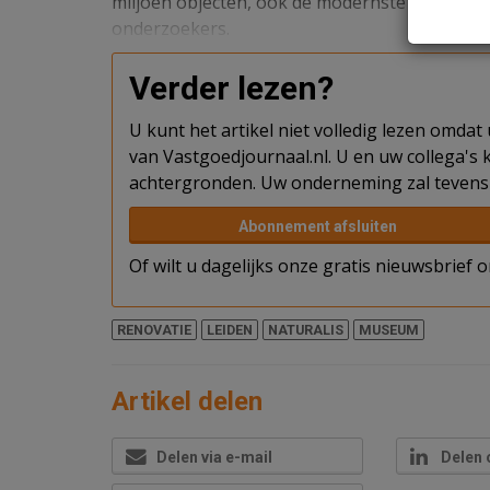
miljoen objecten, ook de modernste voorzieni
onderzoekers.
Verder lezen?
U kunt het artikel niet volledig lezen omda
van Vastgoedjournaal.nl. U en uw collega's k
achtergronden. Uw onderneming zal tevens 
Abonnement afsluiten
Of wilt u dagelijks onze gratis nieuwsbrief
RENOVATIE
LEIDEN
NATURALIS
MUSEUM
Artikel delen
Delen via e-mail
Delen 