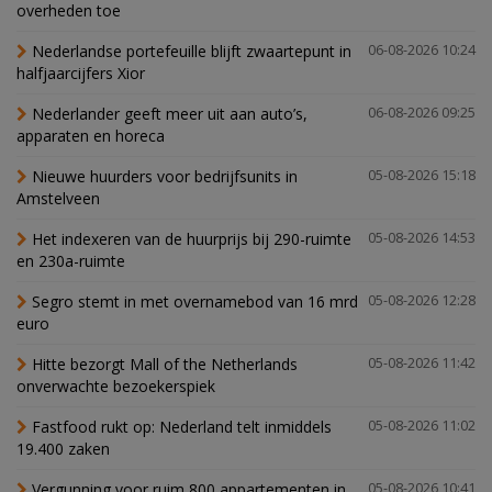
overheden toe
Nederlandse portefeuille blijft zwaartepunt in
06-08-2026 10:24
halfjaarcijfers Xior
Nederlander geeft meer uit aan auto’s,
06-08-2026 09:25
apparaten en horeca
Nieuwe huurders voor bedrijfsunits in
05-08-2026 15:18
Amstelveen
Het indexeren van de huurprijs bij 290-ruimte
05-08-2026 14:53
en 230a-ruimte
Segro stemt in met overnamebod van 16 mrd
05-08-2026 12:28
euro
Hitte bezorgt Mall of the Netherlands
05-08-2026 11:42
onverwachte bezoekerspiek
Fastfood rukt op: Nederland telt inmiddels
05-08-2026 11:02
19.400 zaken
Vergunning voor ruim 800 appartementen in
05-08-2026 10:41