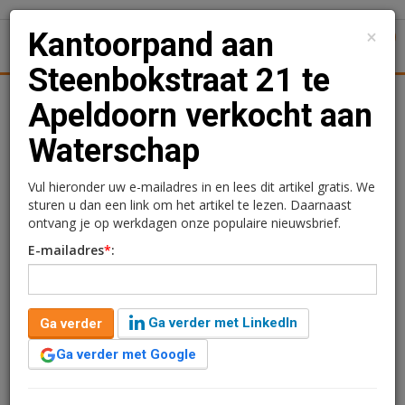
×
Kantoorpand aan
1
Toggl
Steenbokstraat 21 te
tiek
Juridisch | Fiscaal
Transacties
Werk
Specials
Apeldoorn verkocht aan
Waterschap
Kantoorpand aan
Steenbokstraat 21 te
Vul hieronder uw e-mailadres in en lees dit artikel gratis. We
sturen u dan een link om het artikel te lezen. Daarnaast
Apeldoorn verkocht aan
ontvang je op werkdagen onze populaire nieuwsbrief.
E-mailadres
*
:
Waterschap
Rogier Hentenaar
4 juli 2019 om 10:25
Ga verder met LinkedIn
Ga verder
1 minuut leestijd
Ga verder met Google
Het kantoorpand aan de Steenbokstraat 21 te
Apeldoorn is verkocht aan Waterschap Valei en Veluwe.