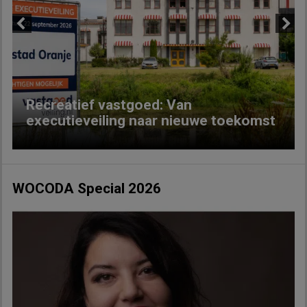
Previous
Next
Recreatief vastgoed: Van
executieveiling naar nieuwe toekomst
WOCODA Special 2026