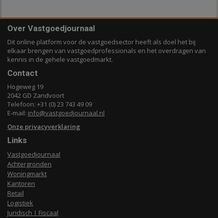
Over Vastgoedjournaal
Dit online platform voor de vastgoedsector heeft als doel het bij
elkaar brengen van vastgoedprofessionals en het overdragen van
kennis in de gehele vastgoedmarkt.
Contact
Hogeweg 19
2042 GD Zandvoort
Telefoon: +31 (0) 23 743 49 09
E-mail:
info@vastgoedjournaal.nl
Onze privacyverklaring
Links
Vastgoedjournaal
Achtergronden
Woningmarkt
Kantoren
Retail
Logistiek
Juridisch | Fiscaal