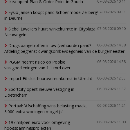
Ikea opent Plan & Order Point in Gouda
07-08-2026 10:11
Fysio Jansen koopt pand Schoenmode Zeilberg
07-08-2026 09:31
in Deurne
Siebel Juweliers huurt winkelruimte in Cityplaza
07-08-2026 09:10
Nieuwegein
Drugs aangetroffen in uw (verhuurde) pand?
06-08-2026 14:38
Afdeling begrenst dwangsombevoegdheid van de burgemeester
PGGM neemt risico op Poolse
06-08-2026 14:38
vastgoedleningen van 1,1 mrd over
Impact Fit sluit huurovereenkomst in Utrecht
06-08-2026 12:53
SportCity opent nieuwe vestiging in
06-08-2026 11:37
Doetinchem
Portaal: 'Afschaffing winstbelasting maakt
06-08-2026 11:21
3.000 extra woningen mogelijk'
197 miljoen euro voor omgeving
06-08-2026 11:00
hoogspanningsprojecten