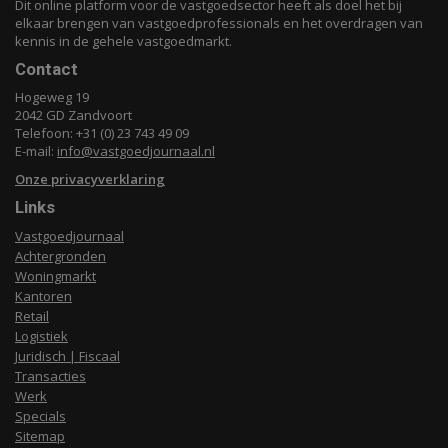
Dit online platform voor de vastgoedsector heeft als doel het bij
elkaar brengen van vastgoedprofessionals en het overdragen van
kennis in de gehele vastgoedmarkt.
Contact
Hogeweg 19
2042 GD Zandvoort
Telefoon: +31 (0) 23 743 49 09
E-mail:
info@vastgoedjournaal.nl
Onze privacyverklaring
Links
Vastgoedjournaal
Achtergronden
Woningmarkt
Kantoren
Retail
Logistiek
Juridisch | Fiscaal
Transacties
Werk
Specials
Sitemap