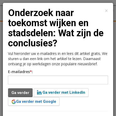
×
Onderzoek naar
1
Toggl
toekomst wijken en
tergronden
Woningmarkt
Kantoren
Retail
Logistiek
stadsdelen: Wat zijn de
conclusies?
Onderzoek naar toekomst
wijken en stadsdelen: Wat
Vul hieronder uw e-mailadres in en lees dit artikel gratis. We
sturen u dan een link om het artikel te lezen. Daarnaast
zijn de conclusies?
ontvang je op werkdagen onze populaire nieuwsbrief.
E-mailadres
*
:
Sandra Lissenberg
2 juli 2019 om 10:09
7 jaar geleden aangepast
2 minuten leestijd
Ga verder met LinkedIn
Ga verder
Bureau Stedelijke Planning heeft samen met AM en
Syntrus Achmea Real Estate & Finance
Ga verder met Google
onderzoek gedaan naar de toekomst van wijk- en
stadsdeelcentra. Wat zijn de conclusies?