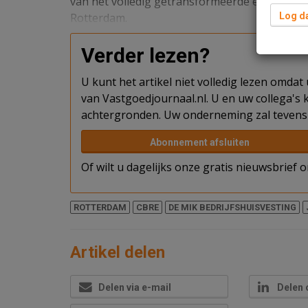
van het volledig getransformeerde en recent
Rotterdam.
Log da
Verder lezen?
U kunt het artikel niet volledig lezen omda
van Vastgoedjournaal.nl. U en uw collega's k
achtergronden. Uw onderneming zal tevens 
Abonnement afsluiten
Of wilt u dagelijks onze gratis nieuwsbrief
ROTTERDAM
CBRE
DE MIK BEDRIJFSHUISVESTING
Artikel delen
Delen via e-mail
Delen 