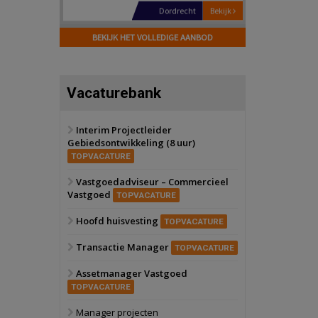
Hilversum
Bekijk
17 september 2026
BEKIJK HET VOLLEDIGE AANBOD
Voormalig
politiebureau
Zaandam
Bekijk
Vacaturebank
8 september 2026
Zorgcomplex
Interim Projectleider
Gebiedsontwikkeling (8 uur)
Zwanenburg
Bekijk
TOPVACATURE
6 oktober 2026
Transformatieobject
Vastgoedadviseur – Commercieel
Vastgoed
TOPVACATURE
Schiedam
Bekijk
Hoofd huisvesting
TOPVACATURE
22 september 2026
Attractiepark
Transactie Manager
TOPVACATURE
Assetmanager Vastgoed
Oranje
Bekijk
TOPVACATURE
28 september 2026
Grootschalig
Manager projecten
bedrijventerrein