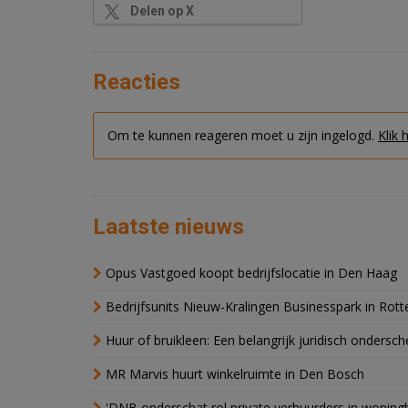
Delen op X
Reacties
Om te kunnen reageren moet u zijn ingelogd.
Klik 
Laatste nieuws
Opus Vastgoed koopt bedrijfslocatie in Den Haag
Bedrijfsunits Nieuw-Kralingen Businesspark in Rott
Huur of bruikleen: Een belangrijk juridisch ondersch
MR Marvis huurt winkelruimte in Den Bosch
'DNB onderschat rol private verhuurders in wonin