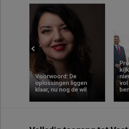
Previous
ng:
Pro
kij
Voorwoord: De
nie
ke
oplossingen liggen
vol
klaar, nu nog de wil
ben