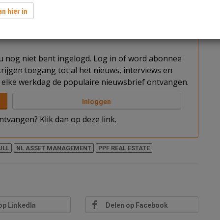
elijk opgeleverde kantoorgebouw Hofplein 19 te
n hier in
t u nog niet bent ingelogd. Log in of word abonnee
rijgen toegang tot al het nieuws, interviews en
elke werkdag de populaire nieuwsbrief ontvangen.
Inloggen
 ontvangen? Klik dan op
deze link
.
JLL
NL ASSET MANAGEMENT
PPF REAL ESTATE
op LinkedIn
Delen op Facebook