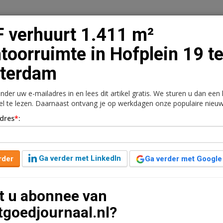
 verhuurt 1.411 m²
toorruimte in Hofplein 19 t
tterdam
n
Vacaturebank
Contact
Abonnementen
onder uw e-mailadres in en lees dit artikel gratis. We sturen u dan een
rkt
Kantoren
Retail
Logistiek
Juridisch | Fiscaa
kel te lezen. Daarnaast ontvang je op werkdagen onze populaire nieuw
dres
*
:
² kantoorruimte in
rdam
Ga verder met LinkedIn
rder
Ga verder met Google
1 minuut leestijd
t u abonnee van
sita Trading B.V. een nieuwe langjarige
tgoedjournaal.nl?
circa 1.411,30 m² kantoorruimte op de 3e verdieping