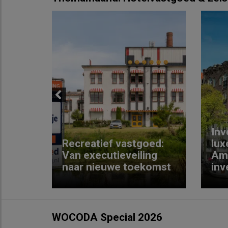
Previous
Inv
e
Recreatief vastgoed:
lux
t met
Van executieveiling
Am
naar nieuwe toekomst
inv
WOCODA Special 2026