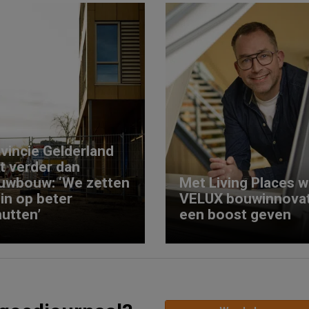
vincie Gelderland
kt verder dan
uwbouw: ‘We zetten
Met Living Places wi
 in op beter
VELUX bouwinnovat
utten’
een boost geven