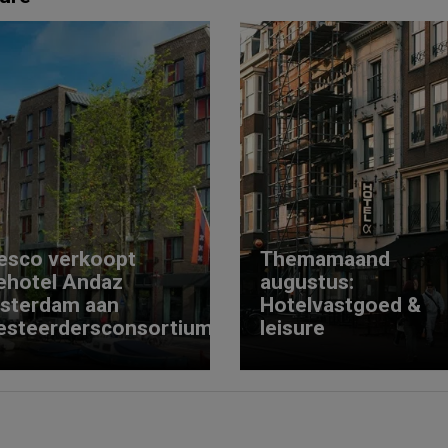
esco verkoopt
Themamaand
ehotel Andaz
augustus:
sterdam aan
Hotelvastgoed &
esteerdersconsortium
leisure