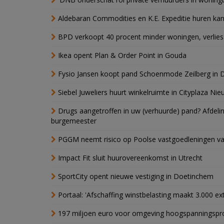
Aldebaran Commodities en K.E. Expeditie huren ka
BPD verkoopt 40 procent minder woningen, verlies
Ikea opent Plan & Order Point in Gouda
Fysio Jansen koopt pand Schoenmode Zeilberg in 
Siebel Juweliers huurt winkelruimte in Cityplaza Ni
Drugs aangetroffen in uw (verhuurde) pand? Afde
burgemeester
PGGM neemt risico op Poolse vastgoedleningen va
Impact Fit sluit huurovereenkomst in Utrecht
SportCity opent nieuwe vestiging in Doetinchem
Portaal: 'Afschaffing winstbelasting maakt 3.000 e
197 miljoen euro voor omgeving hoogspanningspr