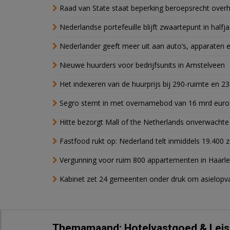
Raad van State staat beperking beroepsrecht over
Nederlandse portefeuille blijft zwaartepunt in halfja
Nederlander geeft meer uit aan auto’s, apparaten 
Nieuwe huurders voor bedrijfsunits in Amstelveen
Het indexeren van de huurprijs bij 290-ruimte en 2
Segro stemt in met overnamebod van 16 mrd euro
Hitte bezorgt Mall of the Netherlands onverwacht
Fastfood rukt op: Nederland telt inmiddels 19.400 
Vergunning voor ruim 800 appartementen in Haarlem
Kabinet zet 24 gemeenten onder druk om asielopva
Themamaand: Hotelvastgoed & Leis