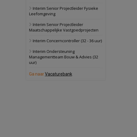
Interim Senior Projectleider Fysieke
Schuinesloot
Bekijk
Leefomgeving
27 augustus 2026
Binnenvaartschip
Interim Senior Projectleider
Maatschappelijke Vastgoedprojecten
Panheel
Bekijk
Interim Concerncontroller (32 - 36 uur)
17 september 2026
Voormalig
Interim Ondersteuning
politiebureau
Managementteam Bouw & Advies (32
uur)
Dordrecht
Bekijk
17 september 2026
Ga naar
Vacaturebank
Voormalig
politiebureau
Hilversum
Bekijk
17 september 2026
Voormalig
politiebureau
Zaandam
Bekijk
8 september 2026
Zorgcomplex