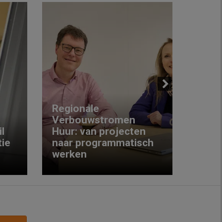
Next
Regionale
Verbouwstromen
‘We w
l
Huur: van projecten
koop
ie
naar programmatisch
gewo
werken
krijg