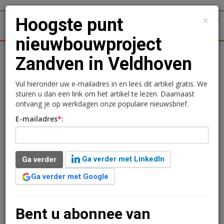
×
Hoogste punt
1
Toggl
nieuwbouwproject
tergronden
Woningmarkt
Kantoren
Retail
Logistiek
Zandven in Veldhoven
Hoogste punt
Vul hieronder uw e-mailadres in en lees dit artikel gratis. We
sturen u dan een link om het artikel te lezen. Daarnaast
nieuwbouwproject
ontvang je op werkdagen onze populaire nieuwsbrief.
E-mailadres
*
:
Zandven in Veldhoven
Sandra Lissenberg
22 mei 2019 om 09:40
Ga verder met LinkedIn
Ga verder
7 jaar geleden aangepast
2 minuten leestijd
Ga verder met Google
In Veldhoven is bij het nieuwbouwproject Zandven het
hoogste punt bereikt. De bouw van de 48 woningen
startte medio november 2018.
Bent u abonnee van