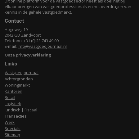
Dit online platform voor de vastgoedsector heeft als doel het bij
elkaar brengen van vastgoedprofessionals en het overdragen van
kennis in de gehele vastgoedmarkt.
Contact
Hogeweg 19
2042 GD Zandvoort
Telefoon: +31 (0) 23 743 49 09
E-mail:
info@vastgoedjournaal.nl
Onze privacyverklaring
Links
Vastgoedjournaal
Achtergronden
Woningmarkt
Kantoren
Retail
Logistiek
Juridisch | Fiscaal
Transacties
Werk
Specials
Sitemap