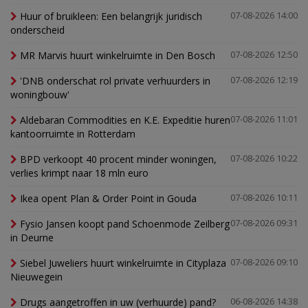
Huur of bruikleen: Een belangrijk juridisch
07-08-2026 14:00
onderscheid
MR Marvis huurt winkelruimte in Den Bosch
07-08-2026 12:50
'DNB onderschat rol private verhuurders in
07-08-2026 12:19
woningbouw'
Aldebaran Commodities en K.E. Expeditie huren
07-08-2026 11:01
kantoorruimte in Rotterdam
BPD verkoopt 40 procent minder woningen,
07-08-2026 10:22
verlies krimpt naar 18 mln euro
Ikea opent Plan & Order Point in Gouda
07-08-2026 10:11
Fysio Jansen koopt pand Schoenmode Zeilberg
07-08-2026 09:31
in Deurne
Siebel Juweliers huurt winkelruimte in Cityplaza
07-08-2026 09:10
Nieuwegein
Drugs aangetroffen in uw (verhuurde) pand?
06-08-2026 14:38