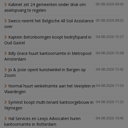
Kabinet zet 24 gemeenten onder druk om
05-08-2026 09:43
asielopvang te regelen
Sweco neemt het Belgische All Soil Assistance
05-08-2026 09:25
over
Kaptein Betonboringen koopt bedrijfspand in
04-08-2026 15:27
Oud Gastel
Billy Grace huurt kantoorruimte in Metropool
04-08-2026 15:08
Amsterdam
Jo & Josie opent kunstwinkel in Bergen op
04-08-2026 13:42
Zoom
Normal huurt winkelruimte aan het Veerplein in
04-08-2026 11:50
Vlaardingen
SynVest koopt multi-tenant kantoorgebouw in
04-08-2026 11:25
Nijmegen
Hal Services en Lexys Advocaten huren
04-08-2026 10:45
kantoorruimte in Rotterdam