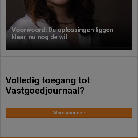
Previous
Next
Voorwoord: De oplossingen liggen
klaar, nu nog de wil
Volledig toegang tot
Vastgoedjournaal?
Word abonnee