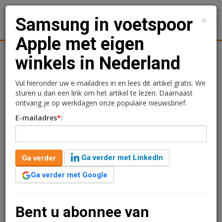
×
Samsung in voetspoor
1
Toggl
Apple met eigen
Achtergronden
Woningmarkt
Kantore
Nieuws
Uitgelicht
winkels in Nederland
Samsung in voetspoor
Vul hieronder uw e-mailadres in en lees dit artikel gratis. We
sturen u dan een link om het artikel te lezen. Daarnaast
Apple met eigen winkels
ontvang je op werkdagen onze populaire nieuwsbrief.
E-mailadres
*
:
in Nederland
Rogier Hentenaar
5 april 2019 om 13:02
Ga verder met LinkedIn
Ga verder
1 minuut leestijd
Ga verder met Google
Samsung opent binnenkort de deuren van zijn eerste
Experience Store in Nederland. Gelegen in Utrecht zal
de winkel fungeren als een plek waar mensen de
Bent u abonnee van
nieuwste mobiele innovaties van Samsung kun