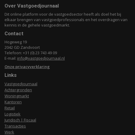
Over Vastgoedjournaal
Dit online platform voor de vastgoedsector heeft als doel het bij
elkaar brengen van vastgoedprofessionals en het overdragen van
kennis in de gehele vastgoedmarkt.
Contact
Hogeweg 19
2042 GD Zandvoort
Telefoon: +31 (0) 23 743 49 09
E-mail:
info@vastgoedjournaal.nl
Onze privacyverklaring
Links
Vastgoedjournaal
Achtergronden
Woningmarkt
Kantoren
Retail
Logistiek
Juridisch | Fiscaal
Transacties
Werk