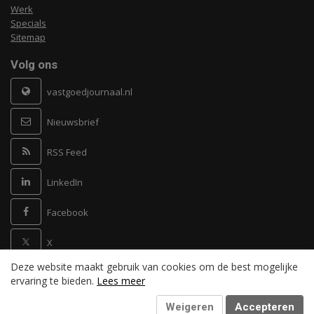
Werk
Specials
Sitemap
Volg ons
vastgoedjournaal.nl
Nieuwsbrief
RSS Feed
LinkedIn
Facebook
X
Deze website maakt gebruik van cookies om de best mogelijke
Powered by
ervaring te bieden.
Lees meer
Weigeren
Accepteren