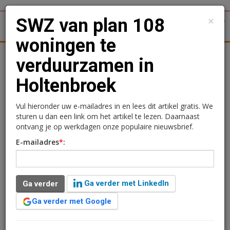
×
SWZ van plan 108
1
Toggl
woningen te
tergronden
Woningmarkt
Kantoren
Retail
Logistiek
verduurzamen in
Holtenbroek
SWZ van plan 108
woningen te
Vul hieronder uw e-mailadres in en lees dit artikel gratis. We
sturen u dan een link om het artikel te lezen. Daarnaast
verduurzamen in
ontvang je op werkdagen onze populaire nieuwsbrief.
E-mailadres
*
:
Holtenbroek
Kimberly Camu
13 februari 2019 om 10:22
Ga verder met LinkedIn
Ga verder
1 minuut leestijd
Ga verder met Google
Woningcorporatie SWZ ondertekende vandaag samen
met Nijhuis Bouw BV een overeenkomst voor de