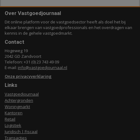
Over Vastgoedjournaal
Dit online platform voor de vastgoedsector heeft als doel het bij
elkaar brengen van vastgoedprofessionals en het overdragen van
kennis in de gehele vastgoedmarkt.
Contact
Hogeweg 19
2042 GD Zandvoort
Telefoon: +31 (0) 23 743 49 09
E-mail:
info@vastgoedjournaal.nl
Onze privacyverklaring
Links
Vastgoedjournaal
Achtergronden
Woningmarkt
Kantoren
Retail
Logistiek
Juridisch | Fiscaal
Transacties