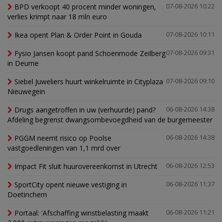
BPD verkoopt 40 procent minder woningen,
07-08-2026 10:22
verlies krimpt naar 18 mln euro
Ikea opent Plan & Order Point in Gouda
07-08-2026 10:11
Fysio Jansen koopt pand Schoenmode Zeilberg
07-08-2026 09:31
in Deurne
Siebel Juweliers huurt winkelruimte in Cityplaza
07-08-2026 09:10
Nieuwegein
Drugs aangetroffen in uw (verhuurde) pand?
06-08-2026 14:38
Afdeling begrenst dwangsombevoegdheid van de burgemeester
PGGM neemt risico op Poolse
06-08-2026 14:38
vastgoedleningen van 1,1 mrd over
Impact Fit sluit huurovereenkomst in Utrecht
06-08-2026 12:53
SportCity opent nieuwe vestiging in
06-08-2026 11:37
Doetinchem
Portaal: 'Afschaffing winstbelasting maakt
06-08-2026 11:21