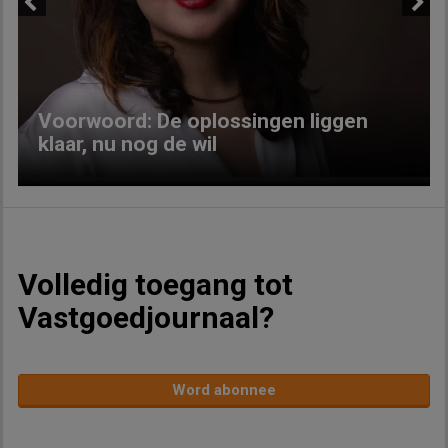
Previous
Next
Voorwoord: De oplossingen liggen
klaar, nu nog de wil
Volledig toegang tot
Vastgoedjournaal?
Word abonnee