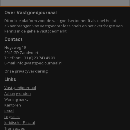
Over Vastgoedjournaal
Dit online platform voor de vastgoedsector heeft als doel het bij
elkaar brengen van vastgoedprofessionals en het overdragen van
kennis in de gehele vastgoedmarkt.
Contact
Hogeweg 19
2042 GD Zandvoort
Telefoon: +31 (0) 23 743 49 09
E-mail:
info@vastgoedjournaal.nl
Onze privacyverklaring
Links
Vastgoedjournaal
Achtergronden
Woningmarkt
Kantoren
Retail
Logistiek
Juridisch | Fiscaal
Transacties