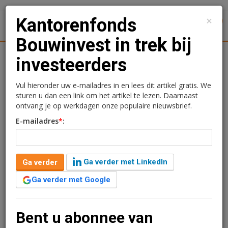
×
Kantorenfonds
1
Toggl
Bouwinvest in trek bij
Achtergronden
Woningmarkt
Kantore
Nieuws
Uitgelicht
investeerders
Kantorenfonds
Vul hieronder uw e-mailadres in en lees dit artikel gratis. We
sturen u dan een link om het artikel te lezen. Daarnaast
Bouwinvest in trek bij
ontvang je op werkdagen onze populaire nieuwsbrief.
E-mailadres
*
:
investeerders
Rogier Hentenaar
11 februari 2019 om 09:17
Ga verder met LinkedIn
Ga verder
2 minuten leestijd
Ga verder met Google
Het Bouwinvest Residential Fund, Retail Fund en Office
Fund hebben in 2018 €364 miljoen aan kapitaal
aangetrokken van zowel bestaande als van nieuwe
Bent u abonnee van
investeerders. Het kantorenfonds was hierbij het meest