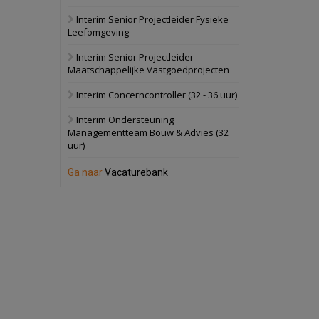
Interim Senior Projectleider Fysieke
Schuinesloot
Bekijk
Leefomgeving
27 augustus 2026
Binnenvaartschip
Interim Senior Projectleider
Maatschappelijke Vastgoedprojecten
Panheel
Bekijk
Interim Concerncontroller (32 - 36 uur)
17 september 2026
Voormalig
Interim Ondersteuning
politiebureau
Managementteam Bouw & Advies (32
uur)
Dordrecht
Bekijk
17 september 2026
Ga naar
Vacaturebank
Voormalig
politiebureau
Hilversum
Bekijk
17 september 2026
Voormalig
politiebureau
Zaandam
Bekijk
8 september 2026
Zorgcomplex