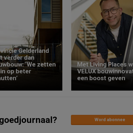
vincie Gelderland
kt verder dan
uwbouw: ‘We zetten
Met Living Places wi
 in op beter
VELUX bouwinnovat
utten’
een boost geven
tgoedjournaal?
Word abonnee