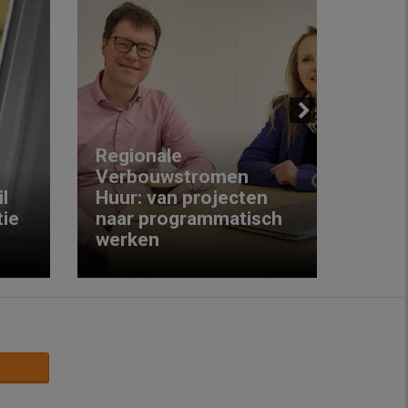
Next
Regionale
Verbouwstromen
‘We w
l
Huur: van projecten
koop
ie
naar programmatisch
gewo
werken
krijg