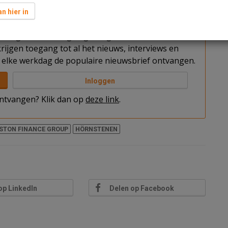
n hier in
t u nog niet bent ingelogd. Log in of word abonnee
rijgen toegang tot al het nieuws, interviews en
elke werkdag de populaire nieuwsbrief ontvangen.
Inloggen
 ontvangen? Klik dan op
deze link
.
STON FINANCE GROUP
HÖRNSTENEN
op LinkedIn
Delen op Facebook