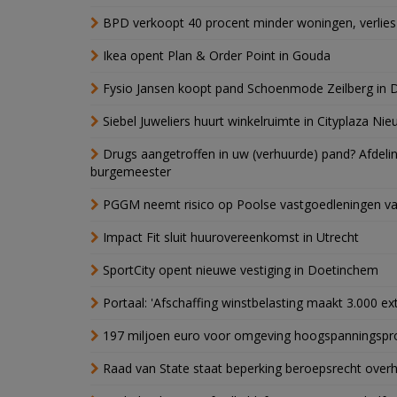
BPD verkoopt 40 procent minder woningen, verlies
Ikea opent Plan & Order Point in Gouda
Fysio Jansen koopt pand Schoenmode Zeilberg in 
Siebel Juweliers huurt winkelruimte in Cityplaza Ni
Drugs aangetroffen in uw (verhuurde) pand? Afde
burgemeester
PGGM neemt risico op Poolse vastgoedleningen va
Impact Fit sluit huurovereenkomst in Utrecht
SportCity opent nieuwe vestiging in Doetinchem
Portaal: 'Afschaffing winstbelasting maakt 3.000 e
197 miljoen euro voor omgeving hoogspanningspr
Raad van State staat beperking beroepsrecht over