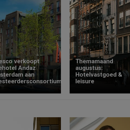
esco verkoopt
Themamaand
ehotel Andaz
augustus:
sterdam aan
Hotelvastgoed &
esteerdersconsortium
leisure