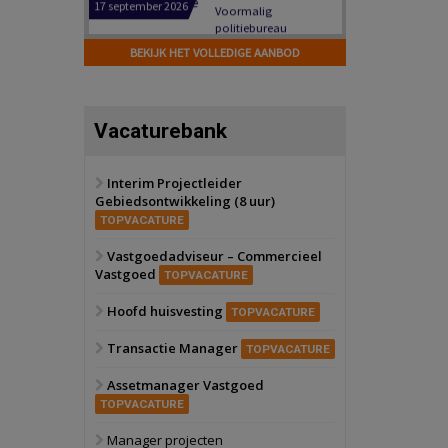
Hilversum
Bekijk
17 september 2026
BEKIJK HET VOLLEDIGE AANBOD
Voormalig
politiebureau
Zaandam
Bekijk
Vacaturebank
8 september 2026
Zorgcomplex
Interim Projectleider
Gebiedsontwikkeling (8 uur)
Zwanenburg
Bekijk
TOPVACATURE
6 oktober 2026
Transformatieobject
Vastgoedadviseur – Commercieel
Vastgoed
TOPVACATURE
Schiedam
Bekijk
Hoofd huisvesting
TOPVACATURE
22 september 2026
Attractiepark
Transactie Manager
TOPVACATURE
Assetmanager Vastgoed
Oranje
Bekijk
TOPVACATURE
28 september 2026
Grootschalig
Manager projecten
bedrijventerrein