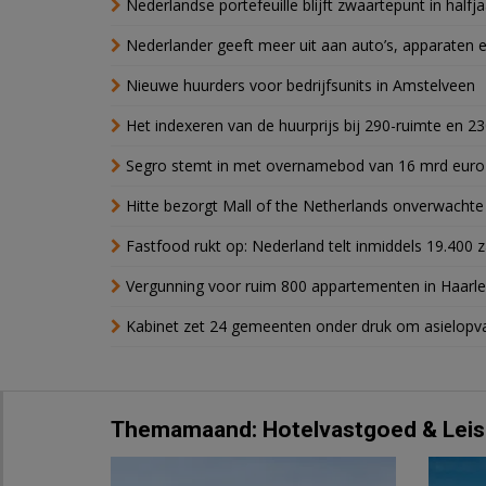
Nederlandse portefeuille blijft zwaartepunt in halfja
Nederlander geeft meer uit aan auto’s, apparaten 
Nieuwe huurders voor bedrijfsunits in Amstelveen
Het indexeren van de huurprijs bij 290-ruimte en 2
Segro stemt in met overnamebod van 16 mrd euro
Hitte bezorgt Mall of the Netherlands onverwacht
Fastfood rukt op: Nederland telt inmiddels 19.400 
Vergunning voor ruim 800 appartementen in Haarlem
Kabinet zet 24 gemeenten onder druk om asielopva
Themamaand: Hotelvastgoed & Leis