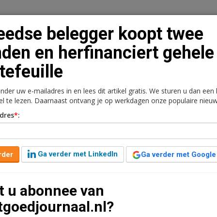
edse belegger koopt twee
den en herfinanciert gehele
tefeuille
n
Vacaturebank
Contact
Abonnementen
onder uw e-mailadres in en lees dit artikel gratis. We sturen u dan een
rkt
Kantoren
Retail
Logistiek
Juridisch | Fiscaa
kel te lezen. Daarnaast ontvang je op werkdagen onze populaire nieuw
dres
*
:
opt twee panden en
ortefeuille
Ga verder met LinkedIn
rder
Ga verder met Google
8 jaar geleden aangepast
1 minuut leestijd
t u abonnee van
t panden in Lijnen en Tilburg aangekocht en via
tgoedjournaal.nl?
andse portefeuille geherfinancierd.