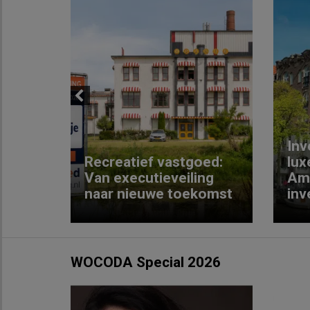
Previous
Inv
e
Recreatief vastgoed:
lux
t met
Van executieveiling
Am
naar nieuwe toekomst
inv
WOCODA Special 2026