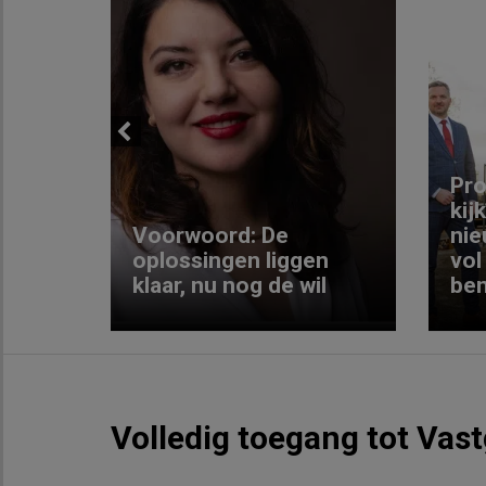
Previous
ng:
Pro
kij
Voorwoord: De
nie
ke
oplossingen liggen
vol
klaar, nu nog de wil
ben
Volledig toegang tot Vas