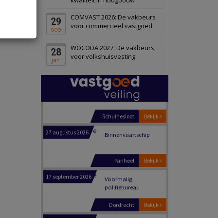
Schiedam
Bekijk
COMVAST 2026: De vakbeurs
29
22 september 2026
Attractiepark
voor commercieel vastgoed
sep
WOCODA 2027: De vakbeurs
28
Oranje
Bekijk
voor volkshuisvesting
jan
28 september 2026
Grootschalig
bedrijventerrein
Schuinesloot
Bekijk
27 augustus 2026
Binnenvaartschip
Panheel
Bekijk
17 september 2026
Voormalig
politiebureau
Dordrecht
Bekijk
17 september 2026
Voormalig
politiebureau