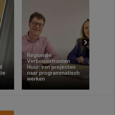
Next
Regionale
Verbouwstromen
‘We w
l
Huur: van projecten
koop
ie
naar programmatisch
gewo
werken
krijg