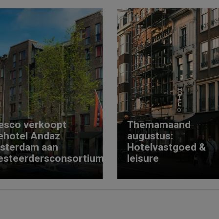
esco verkoopt
Themamaand
ehotel Andaz
augustus:
sterdam aan
Hotelvastgoed &
esteerdersconsortium
leisure