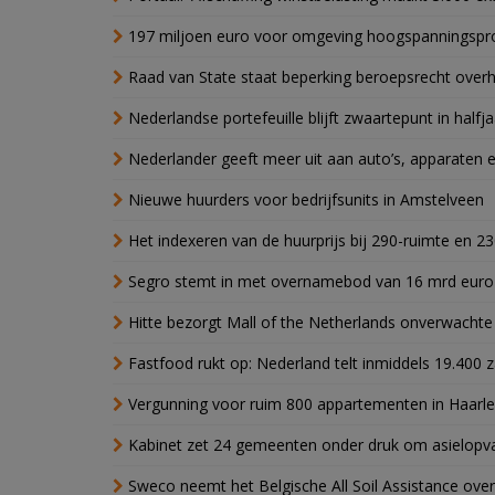
197 miljoen euro voor omgeving hoogspanningspr
Raad van State staat beperking beroepsrecht over
Nederlandse portefeuille blijft zwaartepunt in halfja
Nederlander geeft meer uit aan auto’s, apparaten 
Nieuwe huurders voor bedrijfsunits in Amstelveen
Het indexeren van de huurprijs bij 290-ruimte en 2
Segro stemt in met overnamebod van 16 mrd euro
Hitte bezorgt Mall of the Netherlands onverwacht
Fastfood rukt op: Nederland telt inmiddels 19.400 
Vergunning voor ruim 800 appartementen in Haarlem
Kabinet zet 24 gemeenten onder druk om asielopva
Sweco neemt het Belgische All Soil Assistance over