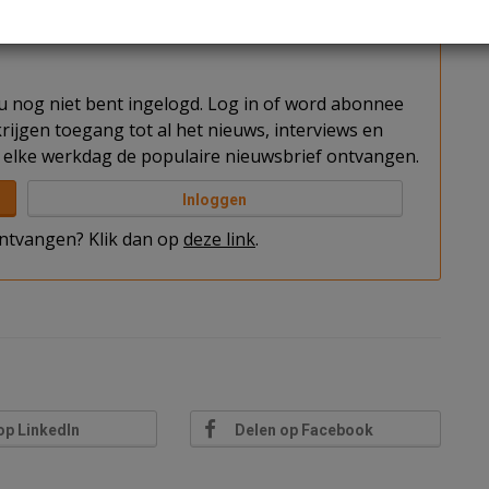
 best als zakelijk kan worden betiteld.
t u nog niet bent ingelogd. Log in of word abonnee
rijgen toegang tot al het nieuws, interviews en
elke werkdag de populaire nieuwsbrief ontvangen.
Inloggen
 ontvangen? Klik dan op
deze link
.
op LinkedIn
Delen op Facebook