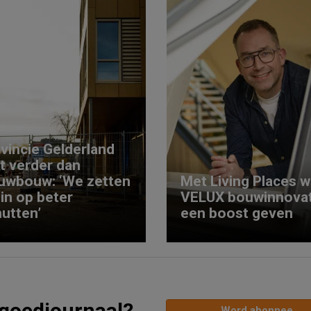
vincie Gelderland
kt verder dan
uwbouw: ‘We zetten
Met Living Places wi
 in op beter
VELUX bouwinnovat
utten’
een boost geven
tgoedjournaal?
Word abonnee