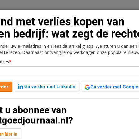
nd met verlies kopen van
en bedrijf: wat zegt de recht
onder uw e-mailadres in en lees dit artikel gratis. We sturen u dan een
n
Vacaturebank
Contact
Abonnementen
kel te lezen. Daarnaast ontvang je op werkdagen onze populaire nieuw
dres
*
:
rkt
Kantoren
Retail
Logistiek
Juridisch | Fiscaa
en van eigen bedrijf: wat
Ga verder met LinkedIn
rder
Ga verder met Google
t u abonnee van
0
2 minuten leestijd
tgoedjournaal.nl?
 vennootschap onder de kostprijs verwerft, daarvan
 van een verkapte winstuitdeling. Maar Rechtbank
n hier in