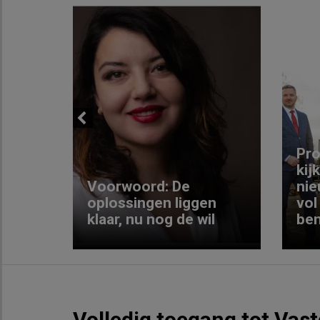
Previous
ng:
Pro
kij
Voorwoord: De
nie
ke
oplossingen liggen
vol
klaar, nu nog de wil
ben
Volledig toegang tot Vas