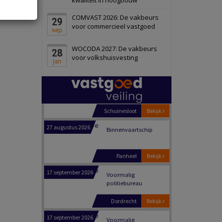
Schiedam
Bekijk
COMVAST 2026: De vakbeurs
29
22 september 2026
Attractiepark
voor commercieel vastgoed
sep
WOCODA 2027: De vakbeurs
28
Oranje
Bekijk
voor volkshuisvesting
jan
28 september 2026
Grootschalig
bedrijventerrein
Schuinesloot
Bekijk
27 augustus 2026
Binnenvaartschip
Panheel
Bekijk
17 september 2026
Voormalig
politiebureau
Dordrecht
Bekijk
17 september 2026
Voormalig
politiebureau