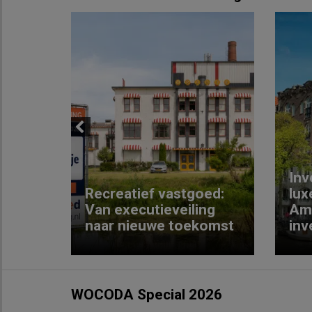
Previous
Inv
e
Recreatief vastgoed:
lux
t met
Van executieveiling
Am
naar nieuwe toekomst
inv
WOCODA Special 2026