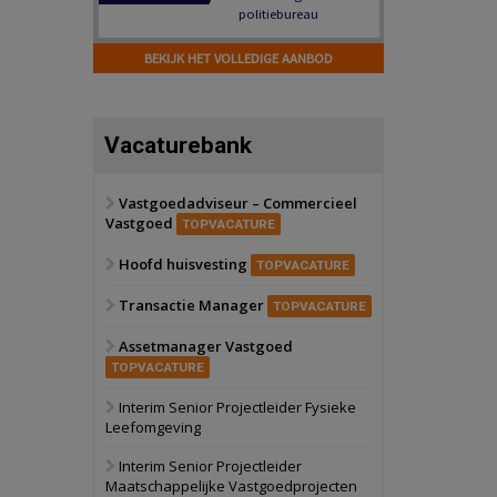
Hilversum
Bekijk
17 september 2026
BEKIJK HET VOLLEDIGE AANBOD
Voormalig
politiebureau
Zaandam
Bekijk
Vacaturebank
8 september 2026
Zorgcomplex
Vastgoedadviseur – Commercieel
Vastgoed
Zwanenburg
Bekijk
TOPVACATURE
6 oktober 2026
Hoofd huisvesting
Transformatieobject
TOPVACATURE
Transactie Manager
TOPVACATURE
Schiedam
Bekijk
Assetmanager Vastgoed
22 september 2026
Attractiepark
TOPVACATURE
Interim Senior Projectleider Fysieke
Leefomgeving
Oranje
Bekijk
28 september 2026
Interim Senior Projectleider
Grootschalig
Maatschappelijke Vastgoedprojecten
bedrijventerrein