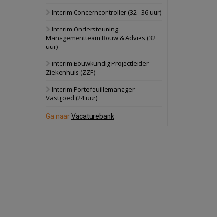
Interim Concerncontroller (32 - 36 uur)
Schuinesloot
Bekijk
Interim Ondersteuning
27 augustus 2026
Binnenvaartschip
Managementteam Bouw & Advies (32
uur)
Panheel
Bekijk
Interim Bouwkundig Projectleider
Ziekenhuis (ZZP)
17 september 2026
Voormalig
politiebureau
Interim Portefeuillemanager
Vastgoed (24 uur)
Dordrecht
Bekijk
Ga naar
Vacaturebank
17 september 2026
Voormalig
politiebureau
Hilversum
Bekijk
17 september 2026
Voormalig
politiebureau
Zaandam
Bekijk
8 september 2026
Zorgcomplex