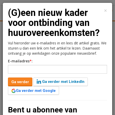
×
(G)een nieuw kader
1
Toggl
voor ontbinding van
l
Logistiek
Juridisch | Fiscaal
Transacties
Werk
S
huurovereenkomsten?
(G)een nieuw kader voor
Vul hieronder uw e-mailadres in en lees dit artikel gratis. We
sturen u dan een link om het artikel te lezen. Daarnaast
ontbinding van
ontvang je op werkdagen onze populaire nieuwsbrief.
E-mailadres
*
:
huurovereenkomsten?
Redactie
3 oktober 2018 om 10:47
Ga verder met LinkedIn
Ga verder
8 jaar geleden aangepast
4 minuten leestijd
Ga verder met Google
Een (huur)contract mag worden ontbonden als men de
afspraken erin niet nakomt. Maar wat als de niet-
nakoming daarvan van geringe betekenis is? Een
Bent u abonnee van
artikel van Elout Korevaar van Weebers Vastgoed