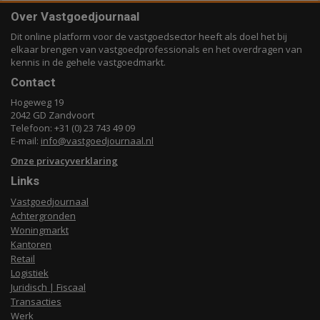
Over Vastgoedjournaal
Dit online platform voor de vastgoedsector heeft als doel het bij
elkaar brengen van vastgoedprofessionals en het overdragen van
kennis in de gehele vastgoedmarkt.
Contact
Hogeweg 19
2042 GD Zandvoort
Telefoon: +31 (0) 23 743 49 09
E-mail:
info@vastgoedjournaal.nl
Onze privacyverklaring
Links
Vastgoedjournaal
Achtergronden
Woningmarkt
Kantoren
Retail
Logistiek
Juridisch | Fiscaal
Transacties
Werk