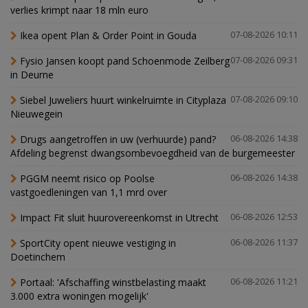
verlies krimpt naar 18 mln euro
Ikea opent Plan & Order Point in Gouda
07-08-2026 10:11
Fysio Jansen koopt pand Schoenmode Zeilberg
07-08-2026 09:31
in Deurne
Siebel Juweliers huurt winkelruimte in Cityplaza
07-08-2026 09:10
Nieuwegein
Drugs aangetroffen in uw (verhuurde) pand?
06-08-2026 14:38
Afdeling begrenst dwangsombevoegdheid van de burgemeester
PGGM neemt risico op Poolse
06-08-2026 14:38
vastgoedleningen van 1,1 mrd over
Impact Fit sluit huurovereenkomst in Utrecht
06-08-2026 12:53
SportCity opent nieuwe vestiging in
06-08-2026 11:37
Doetinchem
Portaal: 'Afschaffing winstbelasting maakt
06-08-2026 11:21
3.000 extra woningen mogelijk'