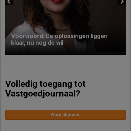
Previous
Next
Voorwoord: De oplossingen liggen
klaar, nu nog de wil
Volledig toegang tot
Vastgoedjournaal?
Word abonnee