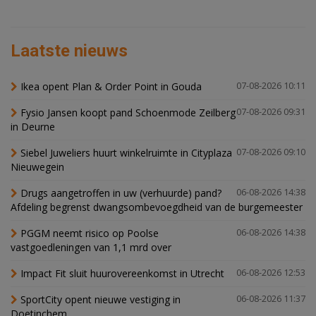
Laatste nieuws
Ikea opent Plan & Order Point in Gouda
07-08-2026 10:11
Fysio Jansen koopt pand Schoenmode Zeilberg
07-08-2026 09:31
in Deurne
Siebel Juweliers huurt winkelruimte in Cityplaza
07-08-2026 09:10
Nieuwegein
Drugs aangetroffen in uw (verhuurde) pand?
06-08-2026 14:38
Afdeling begrenst dwangsombevoegdheid van de burgemeester
PGGM neemt risico op Poolse
06-08-2026 14:38
vastgoedleningen van 1,1 mrd over
Impact Fit sluit huurovereenkomst in Utrecht
06-08-2026 12:53
SportCity opent nieuwe vestiging in
06-08-2026 11:37
Doetinchem