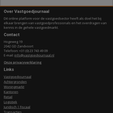
Over Vastgoedjournaal
Dit online platform voor de vastgoedsector heeft als doel het bij
elkaar brengen van vastgoedprofessionals en het overdragen van
kennis in de gehele vastgoedmarkt.
Contact
Hogeweg 19
2042 GD Zandvoort
Telefoon: +31 (0) 23 743 49 09
E-mail:
info@vastgoedjournaal.nl
Onze privacyverklaring
Links
Vastgoedjournaal
Achtergronden
Woningmarkt
Kantoren
Retail
Logistiek
Juridisch | Fiscaal
Transacties