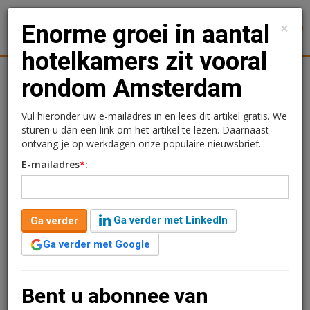
×
Enorme groei in aantal
1
Toggl
hotelkamers zit vooral
Achtergronden
Woningmarkt
Kantore
Nieuws
Uitgelicht
rondom Amsterdam
Enorme groei in aantal
Vul hieronder uw e-mailadres in en lees dit artikel gratis. We
sturen u dan een link om het artikel te lezen. Daarnaast
hotelkamers zit vooral
ontvang je op werkdagen onze populaire nieuwsbrief.
E-mailadres
*
:
rondom Amsterdam
Ramon Holle
28 augustus 2018 om 16:32
Ga verder met LinkedIn
Ga verder
8 jaar geleden aangepast
5 minuten leestijd
Ga verder met Google
Recent publiceerde VJ een lijst van hotelontwikkelingen
die nog binnen de grenzen van Amsterdam in de pijplijn
zitten: 8.133 kamers komen erbij. Vandaag publiceert
Bent u abonnee van
VJ een lijst van ontwikkelingen buiten Amsterdam, maar