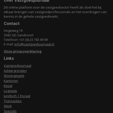
Over Vastgoedjournaal
Dit online platform voor de vastgoedsector heeft als doel het bij
elkaar brengen van vastgoedprofessionals en het overdragen van
kennis in de gehele vastgoedmarkt.
Contact
Hogeweg 19
2042 GD Zandvoort
Telefoon: +31 (0) 23 743 49 09
E-mail:
info@vastgoedjournaal.nl
Onze privacyverklaring
Links
Vastgoedjournaal
Achtergronden
Woningmarkt
Kantoren
Retail
Logistiek
Juridisch | Fiscaal
Transacties
Werk
Specials