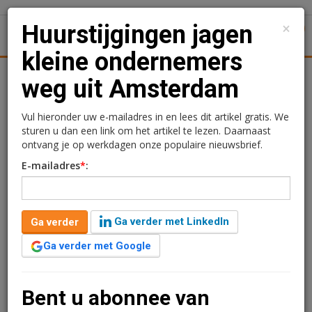
×
Huurstijgingen jagen
1
Toggl
kleine ondernemers
Achtergronden
Woningmarkt
Kantore
Nieuws
Uitgelicht
weg uit Amsterdam
Huurstijgingen jagen
Vul hieronder uw e-mailadres in en lees dit artikel gratis. We
sturen u dan een link om het artikel te lezen. Daarnaast
kleine ondernemers weg
ontvang je op werkdagen onze populaire nieuwsbrief.
E-mailadres
*
:
uit Amsterdam
Kimberly Camu
13 augustus 2018 om 11:12
Ga verder met LinkedIn
Ga verder
8 jaar geleden aangepast
2 minuten leestijd
Ga verder met Google
De stijgende huurprijzen in de Amsterdamse
binnenstad maakt het kleinere ondernemers steeds
moeilijker daar gevestigd te blijven. Daarom slaan
Bent u abonnee van
MKB-Amsterdam, Koninklijke Horeca Nederland en de