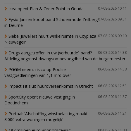
Ikea opent Plan & Order Point in Gouda
07-08-2026 10:11
Fysio Jansen koopt pand Schoenmode Zeilberg
07-08-2026 09:31
in Deurne
Siebel Juweliers huurt winkelruimte in Cityplaza
07-08-2026 09:10
Nieuwegein
Drugs aangetroffen in uw (verhuurde) pand?
06-08-2026 14:38
Afdeling begrenst dwangsombevoegdheid van de burgemeester
PGGM neemt risico op Poolse
06-08-2026 14:38
vastgoedleningen van 1,1 mrd over
Impact Fit sluit huurovereenkomst in Utrecht
06-08-2026 12:53
SportCity opent nieuwe vestiging in
06-08-2026 11:37
Doetinchem
Portaal: 'Afschaffing winstbelasting maakt
06-08-2026 11:21
3.000 extra woningen mogelijk'
197 miljoen euro voor omgeving
06-08-2026 11:00