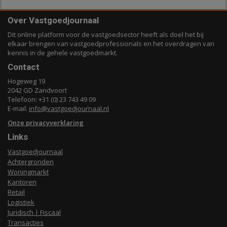
Over Vastgoedjournaal
Dit online platform voor de vastgoedsector heeft als doel het bij
elkaar brengen van vastgoedprofessionals en het overdragen van
kennis in de gehele vastgoedmarkt.
Contact
Hogeweg 19
2042 GD Zandvoort
Telefoon: +31 (0) 23 743 49 09
E-mail:
info@vastgoedjournaal.nl
Onze privacyverklaring
Links
Vastgoedjournaal
Achtergronden
Woningmarkt
Kantoren
Retail
Logistiek
Juridisch | Fiscaal
Transacties