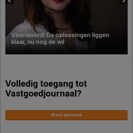
Previous
Next
Voorwoord: De oplossingen liggen
klaar, nu nog de wil
Volledig toegang tot
Vastgoedjournaal?
Word abonnee