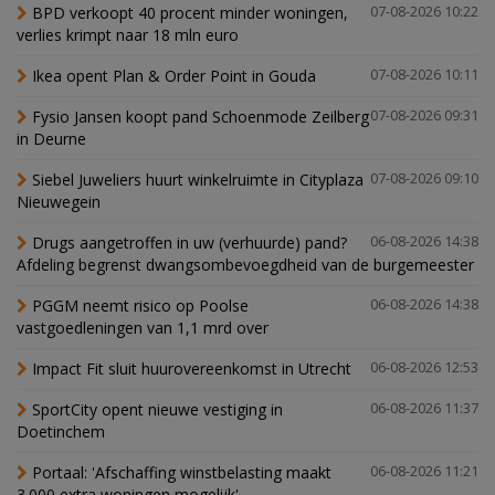
BPD verkoopt 40 procent minder woningen,
07-08-2026 10:22
verlies krimpt naar 18 mln euro
Ikea opent Plan & Order Point in Gouda
07-08-2026 10:11
Fysio Jansen koopt pand Schoenmode Zeilberg
07-08-2026 09:31
in Deurne
Siebel Juweliers huurt winkelruimte in Cityplaza
07-08-2026 09:10
Nieuwegein
Drugs aangetroffen in uw (verhuurde) pand?
06-08-2026 14:38
Afdeling begrenst dwangsombevoegdheid van de burgemeester
PGGM neemt risico op Poolse
06-08-2026 14:38
vastgoedleningen van 1,1 mrd over
Impact Fit sluit huurovereenkomst in Utrecht
06-08-2026 12:53
SportCity opent nieuwe vestiging in
06-08-2026 11:37
Doetinchem
Portaal: 'Afschaffing winstbelasting maakt
06-08-2026 11:21
3.000 extra woningen mogelijk'