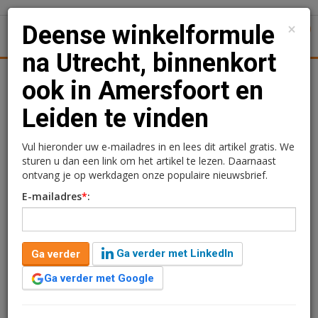
×
Deense winkelformule
1
Toggl
na Utrecht, binnenkort
Achtergronden
Woningmarkt
Kantore
Nieuws
Uitgelicht
ook in Amersfoort en
Leiden te vinden
Deense winkelformule na
Utrecht, binnenkort ook in
Vul hieronder uw e-mailadres in en lees dit artikel gratis. We
sturen u dan een link om het artikel te lezen. Daarnaast
Amersfoort en Leiden te
ontvang je op werkdagen onze populaire nieuwsbrief.
E-mailadres
*
:
vinden
Kimberly Camu
5 juli 2018 om 10:05
Ga verder met LinkedIn
Ga verder
1 minuut leestijd
Ga verder met Google
Deense winkelformule Normal opent eind augustus de
tweede vestiging in Nederland. De nieuwe vestiging is