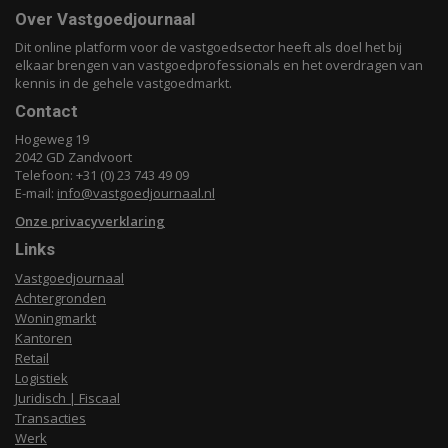
Over Vastgoedjournaal
Dit online platform voor de vastgoedsector heeft als doel het bij
elkaar brengen van vastgoedprofessionals en het overdragen van
kennis in de gehele vastgoedmarkt.
Contact
Hogeweg 19
2042 GD Zandvoort
Telefoon: +31 (0) 23 743 49 09
E-mail:
info@vastgoedjournaal.nl
Onze privacyverklaring
Links
Vastgoedjournaal
Achtergronden
Woningmarkt
Kantoren
Retail
Logistiek
Juridisch | Fiscaal
Transacties
Werk