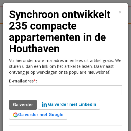
×
Synchroon ontwikkelt
1
Toggl
235 compacte
tergronden
Woningmarkt
Kantoren
Retail
Logistiek
appartementen in de
Houthaven
Synchroon ontwikkelt 235
compacte appartementen
Vul hieronder uw e-mailadres in en lees dit artikel gratis. We
sturen u dan een link om het artikel te lezen. Daarnaast
in de Houthaven
ontvang je op werkdagen onze populaire nieuwsbrief.
E-mailadres
*
:
Kimberly Camu
3 juli 2018 om 17:35
8 jaar geleden aangepast
2 minuten leestijd
Ga verder met LinkedIn
Ga verder
De gemeente Amsterdam en Synchroon, een
dochteronderneming van TBI Holdings, hebben de
Ga verder met Google
grondovereenkomst getekend voor 235 XS Deluxe
appartementen in de Houthaven in Amsterdam. Wat