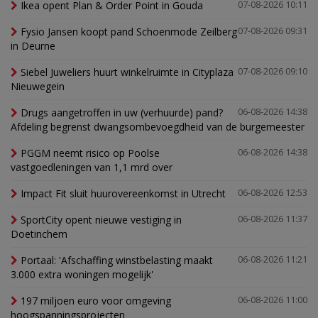
Ikea opent Plan & Order Point in Gouda
07-08-2026 10:11
Fysio Jansen koopt pand Schoenmode Zeilberg
07-08-2026 09:31
in Deurne
Siebel Juweliers huurt winkelruimte in Cityplaza
07-08-2026 09:10
Nieuwegein
Drugs aangetroffen in uw (verhuurde) pand?
06-08-2026 14:38
Afdeling begrenst dwangsombevoegdheid van de burgemeester
PGGM neemt risico op Poolse
06-08-2026 14:38
vastgoedleningen van 1,1 mrd over
Impact Fit sluit huurovereenkomst in Utrecht
06-08-2026 12:53
SportCity opent nieuwe vestiging in
06-08-2026 11:37
Doetinchem
Portaal: 'Afschaffing winstbelasting maakt
06-08-2026 11:21
3.000 extra woningen mogelijk'
197 miljoen euro voor omgeving
06-08-2026 11:00
hoogspanningsprojecten