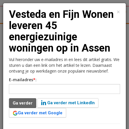
×
Vesteda en Fijn Wonen
1
Toggl
leveren 45
tergronden
Woningmarkt
Kantoren
Retail
Logistiek
energiezuinige
woningen op in Assen
Vesteda en Fijn Wonen
leveren 45 energiezuinige
Vul hieronder uw e-mailadres in en lees dit artikel gratis. We
sturen u dan een link om het artikel te lezen. Daarnaast
woningen op in Assen
ontvang je op werkdagen onze populaire nieuwsbrief.
E-mailadres
*
:
Ramon Holle
28 juni 2018 om 10:24
1 minuut leestijd
Ga verder met LinkedIn
Ga verder
Fijn Wonen, het geïndustrialiseerde woonconcept van
Van Wijnen, heeft in opdracht van Vesteda 45
Ga verder met Google
duurzame en uiterst energiezuinige woningen
gerealiseerd in Assen. De woningen liggen in de