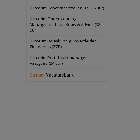
Interim Concerncontroller (32 - 36 uur)
Schuinesloot
Bekijk
Interim Ondersteuning
27 augustus 2026
Binnenvaartschip
Managementteam Bouw & Advies (32
uur)
Panheel
Bekijk
Interim Bouwkundig Projectleider
Ziekenhuis (ZZP)
17 september 2026
Voormalig
politiebureau
Interim Portefeuillemanager
Vastgoed (24 uur)
Dordrecht
Bekijk
Ga naar
Vacaturebank
17 september 2026
Voormalig
politiebureau
Hilversum
Bekijk
17 september 2026
Voormalig
politiebureau
Zaandam
Bekijk
8 september 2026
Zorgcomplex