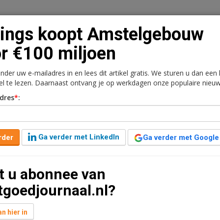
ings koopt Amstelgebouw
r €100 miljoen
onder uw e-mailadres in en lees dit artikel gratis. We sturen u dan een
n
Vacaturebank
Contact
Abonnementen
kel te lezen. Daarnaast ontvang je op werkdagen onze populaire nieuw
dres
*
:
rkt
Kantoren
Retail
Logistiek
Juridisch | Fiscaa
lgebouw voor €100
Ga verder met LinkedIn
rder
Ga verder met Google
t u abonnee van
8 jaar geleden aangepast
1 minuut leestijd
tgoedjournaal.nl?
Amstelgebouw in Amsterdam verkocht aan Barings.
akte is een volledig verhuurd multi-tenant gebouw.
n hier in