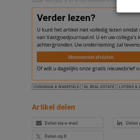
Naar verluidt is er €100 miljoen voor betaald.
Verder lezen?
U kunt het artikel niet volledig lezen omda
van Vastgoedjournaal.nl. U en uw collega's k
achtergronden. Uw onderneming zal tevens 
Abonnement afsluiten
Of wilt u dagelijks onze gratis nieuwsbrief
CUSHMAN & WAKEFIELD
NL REAL ESTATE
LOYENS & 
Artikel delen
Delen via e-mail
Delen 
Delen op X