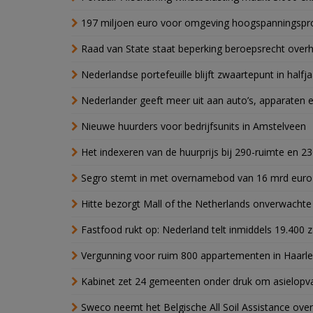
197 miljoen euro voor omgeving hoogspanningspr
Raad van State staat beperking beroepsrecht over
Nederlandse portefeuille blijft zwaartepunt in halfja
Nederlander geeft meer uit aan auto’s, apparaten 
Nieuwe huurders voor bedrijfsunits in Amstelveen
Het indexeren van de huurprijs bij 290-ruimte en 2
Segro stemt in met overnamebod van 16 mrd euro
Hitte bezorgt Mall of the Netherlands onverwacht
Fastfood rukt op: Nederland telt inmiddels 19.400 
Vergunning voor ruim 800 appartementen in Haarlem
Kabinet zet 24 gemeenten onder druk om asielopva
Sweco neemt het Belgische All Soil Assistance over