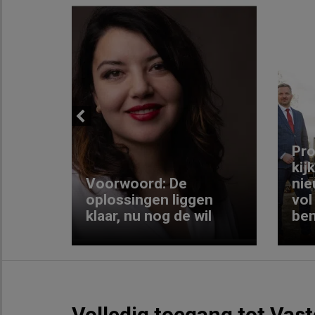
Previous
ng:
Pro
kij
Voorwoord: De
nie
ke
oplossingen liggen
vol
klaar, nu nog de wil
ben
Volledig toegang tot Vas