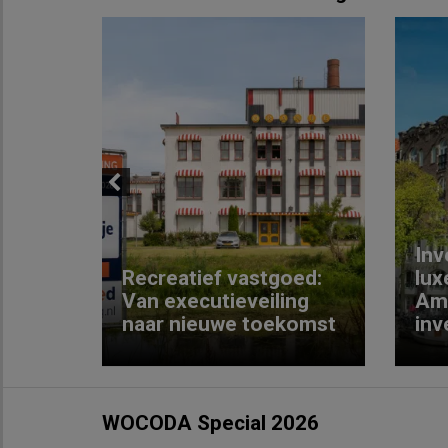
Previous
Inv
e
Recreatief vastgoed:
lux
t met
Van executieveiling
Am
naar nieuwe toekomst
inv
WOCODA Special 2026