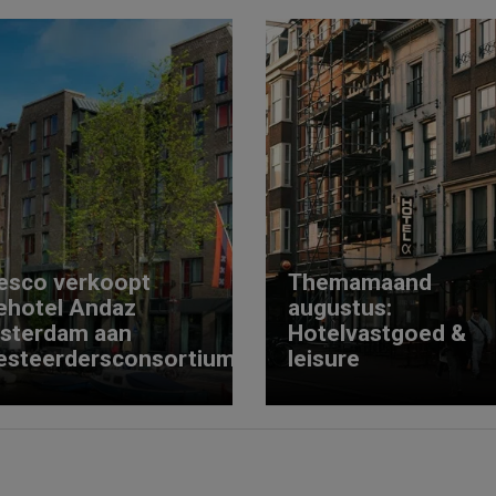
esco verkoopt
Themamaand
ehotel Andaz
augustus:
sterdam aan
Hotelvastgoed &
esteerdersconsortium
leisure