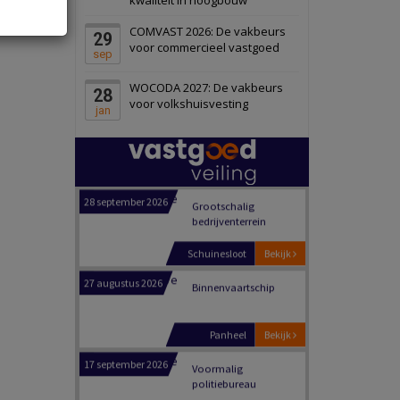
Schiedam
Bekijk
COMVAST 2026: De vakbeurs
29
22 september 2026
Attractiepark
voor commercieel vastgoed
sep
WOCODA 2027: De vakbeurs
28
Oranje
Bekijk
voor volkshuisvesting
jan
28 september 2026
Grootschalig
bedrijventerrein
Schuinesloot
Bekijk
27 augustus 2026
Binnenvaartschip
Panheel
Bekijk
17 september 2026
Voormalig
politiebureau
Dordrecht
Bekijk
17 september 2026
Voormalig
politiebureau