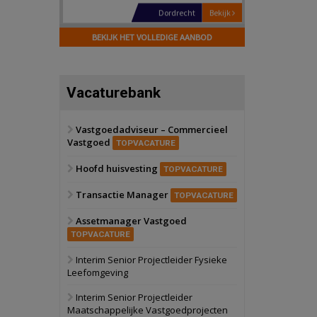
Hilversum
Bekijk
17 september 2026
BEKIJK HET VOLLEDIGE AANBOD
Voormalig
politiebureau
Zaandam
Bekijk
Vacaturebank
8 september 2026
Zorgcomplex
Vastgoedadviseur – Commercieel
Vastgoed
Zwanenburg
Bekijk
TOPVACATURE
6 oktober 2026
Hoofd huisvesting
Transformatieobject
TOPVACATURE
Transactie Manager
TOPVACATURE
Schiedam
Bekijk
Assetmanager Vastgoed
22 september 2026
Attractiepark
TOPVACATURE
Interim Senior Projectleider Fysieke
Leefomgeving
Oranje
Bekijk
28 september 2026
Interim Senior Projectleider
Grootschalig
Maatschappelijke Vastgoedprojecten
bedrijventerrein