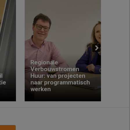
Next
Regionale
Verbouwstromen
‘We w
l
Huur: van projecten
koop
ie
naar programmatisch
gewo
werken
krijg