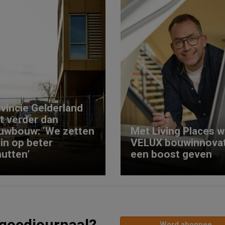
vincie Gelderland
kt verder dan
uwbouw: ‘We zetten
Met Living Places wi
 in op beter
VELUX bouwinnovat
utten’
een boost geven
tgoedjournaal?
Word abonnee