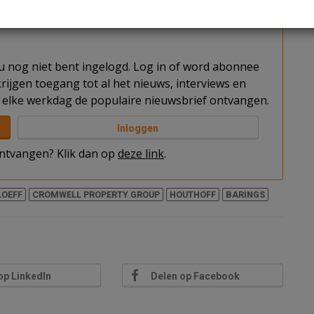
t u nog niet bent ingelogd. Log in of word abonnee
rijgen toegang tot al het nieuws, interviews en
elke werkdag de populaire nieuwsbrief ontvangen.
Inloggen
 ontvangen? Klik dan op
deze link
.
LOEFF
CROMWELL PROPERTY GROUP
HOUTHOFF
BARINGS
op LinkedIn
Delen op Facebook