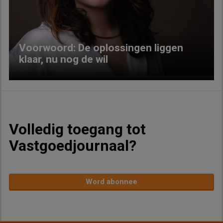
Previous
Next
Voorwoord: De oplossingen liggen
klaar, nu nog de wil
Volledig toegang tot
Vastgoedjournaal?
Word abonnee