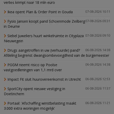
verlies krimpt naar 18 mln euro
Ikea opent Plan & Order Point in Gouda
07-08-2026 10:11
Fysio Jansen koopt pand Schoenmode Zeilberg
07-08-2026 09:31
in Deurne
Siebel Juweliers huurt winkelruimte in Cityplaza
07-08-2026 09:10
Nieuwegein
Drugs aangetroffen in uw (verhuurde) pand?
06-08-2026 14:38
Afdeling begrenst dwangsombevoegdheid van de burgemeester
PGGM neemt risico op Poolse
06-08-2026 14:38
vastgoedleningen van 1,1 mrd over
Impact Fit sluit huurovereenkomst in Utrecht
06-08-2026 12:53
SportCity opent nieuwe vestiging in
06-08-2026 11:37
Doetinchem
Portaal: 'Afschaffing winstbelasting maakt
06-08-2026 11:21
3.000 extra woningen mogelijk'