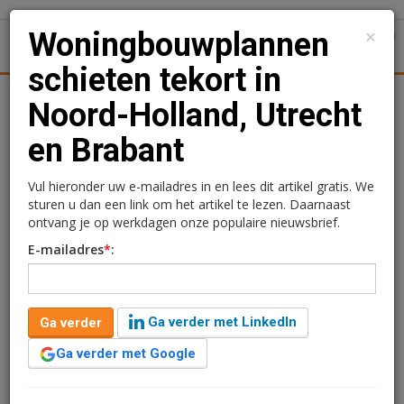
×
Woningbouwplannen
1
Toggl
schieten tekort in
Achtergronden
Woningmarkt
Kantore
Nieuws
Uitgelicht
Noord-Holland, Utrecht
en Brabant
Woningbouwplannen
schieten tekort in Noord-
Vul hieronder uw e-mailadres in en lees dit artikel gratis. We
sturen u dan een link om het artikel te lezen. Daarnaast
Holland, Utrecht en
ontvang je op werkdagen onze populaire nieuwsbrief.
E-mailadres
*
:
Brabant
Rogier Hentenaar
23 april 2018 om 14:01
Ga verder met LinkedIn
Ga verder
8 jaar geleden aangepast
1 minuut leestijd
Ga verder met Google
Er moet haast worden gemaakt om meer zachte
bouwplannen om te zetten in ‘hard’. Het tekort aan