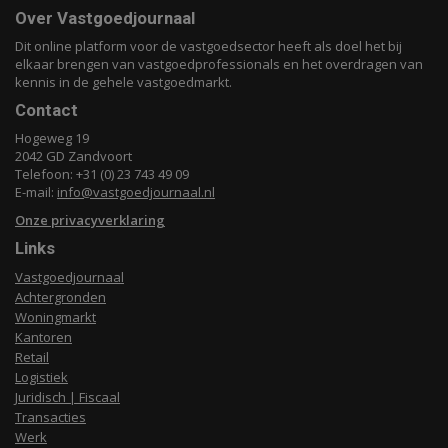
Over Vastgoedjournaal
Dit online platform voor de vastgoedsector heeft als doel het bij
elkaar brengen van vastgoedprofessionals en het overdragen van
kennis in de gehele vastgoedmarkt.
Contact
Hogeweg 19
2042 GD Zandvoort
Telefoon: +31 (0) 23 743 49 09
E-mail:
info@vastgoedjournaal.nl
Onze privacyverklaring
Links
Vastgoedjournaal
Achtergronden
Woningmarkt
Kantoren
Retail
Logistiek
Juridisch | Fiscaal
Transacties
Werk