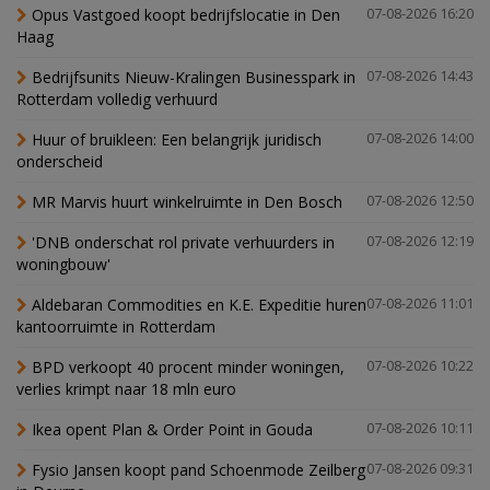
Opus Vastgoed koopt bedrijfslocatie in Den
07-08-2026 16:20
Haag
Bedrijfsunits Nieuw-Kralingen Businesspark in
07-08-2026 14:43
Rotterdam volledig verhuurd
Huur of bruikleen: Een belangrijk juridisch
07-08-2026 14:00
onderscheid
MR Marvis huurt winkelruimte in Den Bosch
07-08-2026 12:50
'DNB onderschat rol private verhuurders in
07-08-2026 12:19
woningbouw'
Aldebaran Commodities en K.E. Expeditie huren
07-08-2026 11:01
kantoorruimte in Rotterdam
BPD verkoopt 40 procent minder woningen,
07-08-2026 10:22
verlies krimpt naar 18 mln euro
Ikea opent Plan & Order Point in Gouda
07-08-2026 10:11
Fysio Jansen koopt pand Schoenmode Zeilberg
07-08-2026 09:31