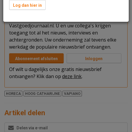
Verder lezen?
Log dan hier in
U kunt het artikel niet volledig lezen omdat u nog
niet bent ingelogd. Log in of word abonnee van
Vastgoedjournaal.nl. U en uw collega's krijgen
toegang tot al het nieuws, interviews en
achtergronden. Uw onderneming zal tevens elke
werkdag de populaire nieuwsbrief ontvangen.
Abonnement afsluiten
Inloggen
Of wilt u dagelijks onze gratis nieuwsbrief
ontvangen? Klik dan op
deze link
.
HORECA
HOOG CATHARIJNE
VAPIANO
Artikel delen
Delen via e-mail