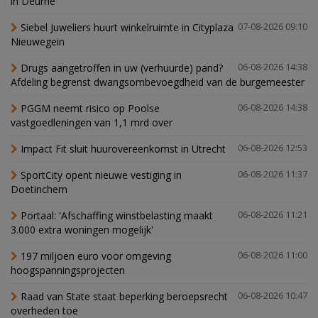
in Deurne
Siebel Juweliers huurt winkelruimte in Cityplaza
07-08-2026 09:10
Nieuwegein
Drugs aangetroffen in uw (verhuurde) pand?
06-08-2026 14:38
Afdeling begrenst dwangsombevoegdheid van de burgemeester
PGGM neemt risico op Poolse
06-08-2026 14:38
vastgoedleningen van 1,1 mrd over
Impact Fit sluit huurovereenkomst in Utrecht
06-08-2026 12:53
SportCity opent nieuwe vestiging in
06-08-2026 11:37
Doetinchem
Portaal: 'Afschaffing winstbelasting maakt
06-08-2026 11:21
3.000 extra woningen mogelijk'
197 miljoen euro voor omgeving
06-08-2026 11:00
hoogspanningsprojecten
Raad van State staat beperking beroepsrecht
06-08-2026 10:47
overheden toe