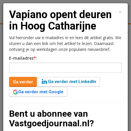
×
Vapiano opent deuren
1
Toggl
in Hoog Catharijne
tiek
Juridisch | Fiscaal
Transacties
Werk
Specials
Vul hieronder uw e-mailadres in en lees dit artikel gratis. We
sturen u dan een link om het artikel te lezen. Daarnaast
Vapiano opent deuren in
ontvang je op werkdagen onze populaire nieuwsbrief.
E-mailadres
*
:
Hoog Catharijne
Kimberly Camu
16 maart 2018 om 10:42
Ga verder met LinkedIn
Ga verder
8 jaar geleden aangepast
2 minuten leestijd
Ga verder met Google
De komst van de Italiaanse restaurantketen was al
aangekondigd, maar nu zijn de deuren
van Vapiano officieel geopend in Utrecht. Het is de
Bent u abonnee van
tiende vestiging in Nederland.
Vastgoedjournaal.nl?