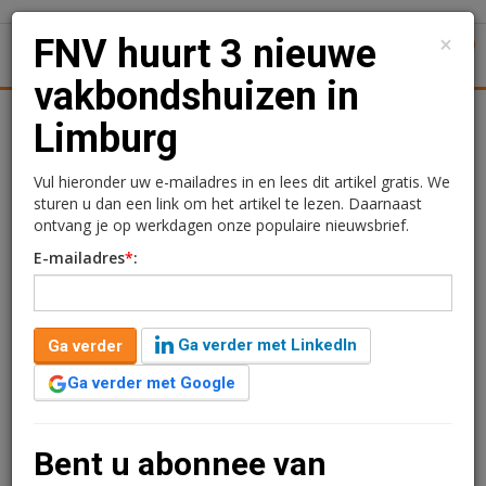
×
FNV huurt 3 nieuwe
1
Toggl
vakbondshuizen in
tiek
Juridisch | Fiscaal
Transacties
Werk
Specials
Limburg
FNV huurt 3 nieuwe
Vul hieronder uw e-mailadres in en lees dit artikel gratis. We
sturen u dan een link om het artikel te lezen. Daarnaast
vakbondshuizen in
ontvang je op werkdagen onze populaire nieuwsbrief.
E-mailadres
*
:
Limburg
Kimberly Camu
13 maart 2018 om 09:39
Ga verder met LinkedIn
Ga verder
1 minuut leestijd
Ga verder met Google
Vakbond FNV heeft in de afgelopen weken nieuwe
locaties aangehuurd voor hun vakbondshuizen in
Maastricht, Venlo en Heerlen. In totaal gaat het om 951
Bent u abonnee van
vierkante meter kantoorruimte.