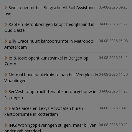
Sweco neemt het Belgische All Soil Assistance
05-08-2026 09:25
over
Kaptein Betonboringen koopt bedrijfspand in
04-08-2026 15:27
Oud Gastel
Billy Grace huurt kantoorruimte in Metropool
04-08-2026 15:08
Amsterdam
Jo & Josie opent kunstwinkel in Bergen op
04-08-2026 13:42
Zoom
Normal huurt winkelruimte aan het Veerplein in
04-08-2026 11:50
Vlaardingen
SynVest koopt multi-tenant kantoorgebouw in
04-08-2026 11:25
Nijmegen
Hal Services en Lexys Advocaten huren
04-08-2026 10:45
kantoorruimte in Rotterdam
ING: Woningopleveringen stijgen, maar blijven
04-08-2026 10:13
onder kabinetsdoel