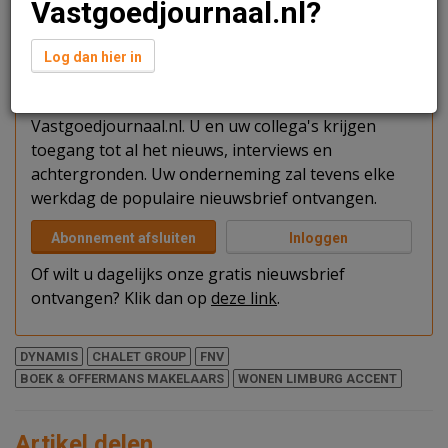
Vastgoedjournaal.nl?
Verder lezen?
Log dan hier in
U kunt het artikel niet volledig lezen omdat u nog
niet bent ingelogd. Log in of word abonnee van
Vastgoedjournaal.nl. U en uw collega's krijgen
toegang tot al het nieuws, interviews en
achtergronden. Uw onderneming zal tevens elke
werkdag de populaire nieuwsbrief ontvangen.
Abonnement afsluiten
Inloggen
Of wilt u dagelijks onze gratis nieuwsbrief
ontvangen? Klik dan op
deze link
.
DYNAMIS
CHALET GROUP
FNV
BOEK & OFFERMANS MAKELAARS
WONEN LIMBURG ACCENT
Artikel delen