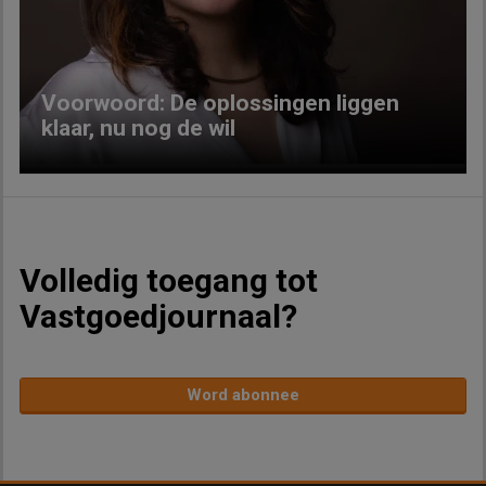
Previous
Next
Voorwoord: De oplossingen liggen
klaar, nu nog de wil
Volledig toegang tot
Vastgoedjournaal?
Word abonnee