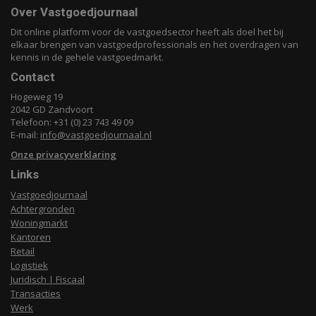
Over Vastgoedjournaal
Dit online platform voor de vastgoedsector heeft als doel het bij
elkaar brengen van vastgoedprofessionals en het overdragen van
kennis in de gehele vastgoedmarkt.
Contact
Hogeweg 19
2042 GD Zandvoort
Telefoon: +31 (0) 23 743 49 09
E-mail:
info@vastgoedjournaal.nl
Onze privacyverklaring
Links
Vastgoedjournaal
Achtergronden
Woningmarkt
Kantoren
Retail
Logistiek
Juridisch | Fiscaal
Transacties
Werk