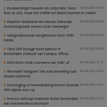
Koopwoningen bouwen als corporatie: ‘Geen
04-08-2026 09:30
doel op zich, maar een middel om betere buurten te maken’
Waarom Nederland een nieuwe Nationale
04-08-2026 08:00
Investeringsbank serieus moet overwegen
Vastgoedjournaal overgenomen door VMN
03-08-2026 22:50
media
1Box Self Storage huurt kantoor in
03-08-2026 16:04
Amsterdam-Zuidoost van Campus Offices
ABN Amro rondt overname van NIBC af
03-08-2026 15:10
Recreatief vastgoed: Van executieveiling naar
03-08-2026 14:54
nieuwe toekomst
Huurstijging en herwaardering leveren Vesteda
03-08-2026 14:22
439 miljoen euro op
Invesco verkoopt luxehotel Andaz Amsterdam
03-08-2026 14:12
aan investeerdersconsortium