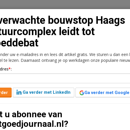
verwachte bouwstop Haags
tuurcomplex leidt tot
oeddebat
n
Vacaturebank
Contact
Abonnementen
onder uw e-mailadres in en lees dit artikel gratis. We sturen u dan een
rkt
Kantoren
Retail
Logistiek
Juridisch | Fiscaa
kel te lezen. Daarnaast ontvang je op werkdagen onze populaire nieuw
dres
*
:
p Haags cultuurcomplex
Ga verder met LinkedIn
rder
Ga verder met Google
9 jaar geleden aangepast
2 minuten leestijd
t u abonnee van
emeenteraad over de bouw(stop) van het prestigieuze
tgoedjournaal.nl?
van vrijwel alle partijen vernamen vorige week via