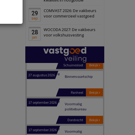
Schiedam
Bekijk
COMVAST 2026: De vakbeurs
29
22 september 2026
Attractiepark
voor commercieel vastgoed
sep
WOCODA 2027: De vakbeurs
28
Oranje
Bekijk
voor volkshuisvesting
jan
28 september 2026
Grootschalig
bedrijventerrein
Schuinesloot
Bekijk
27 augustus 2026
Binnenvaartschip
Panheel
Bekijk
17 september 2026
Voormalig
politiebureau
Dordrecht
Bekijk
17 september 2026
Voormalig
politiebureau