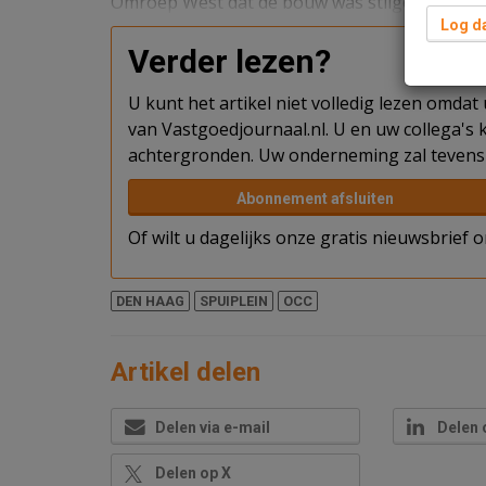
Omroep West dat de bouw was stilgelegd. Er 
Log da
Verder lezen?
U kunt het artikel niet volledig lezen omda
van Vastgoedjournaal.nl. U en uw collega's k
achtergronden. Uw onderneming zal tevens 
Abonnement afsluiten
Of wilt u dagelijks onze gratis nieuwsbrief
DEN HAAG
SPUIPLEIN
OCC
Artikel delen
Delen via e-mail
Delen 
Delen op X