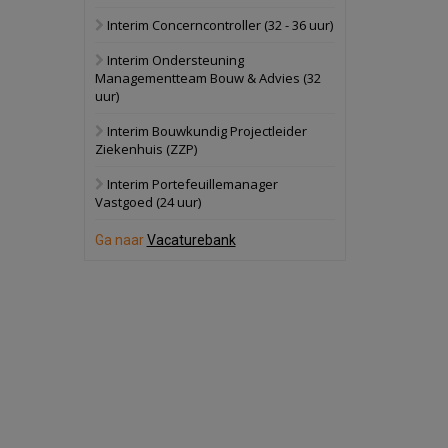
Interim Concerncontroller (32 - 36 uur)
Schuinesloot
Bekijk
Interim Ondersteuning
27 augustus 2026
Binnenvaartschip
Managementteam Bouw & Advies (32
uur)
Panheel
Bekijk
Interim Bouwkundig Projectleider
Ziekenhuis (ZZP)
17 september 2026
Voormalig
politiebureau
Interim Portefeuillemanager
Vastgoed (24 uur)
Dordrecht
Bekijk
Ga naar
Vacaturebank
17 september 2026
Voormalig
politiebureau
Hilversum
Bekijk
17 september 2026
Voormalig
politiebureau
Zaandam
Bekijk
8 september 2026
Zorgcomplex