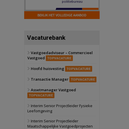
Hilversum
Bekijk
17 september 2026
BEKIJK HET VOLLEDIGE AANBOD
Voormalig
politiebureau
Zaandam
Bekijk
Vacaturebank
8 september 2026
Zorgcomplex
Vastgoedadviseur – Commercieel
Vastgoed
Zwanenburg
Bekijk
TOPVACATURE
6 oktober 2026
Hoofd huisvesting
Transformatieobject
TOPVACATURE
Transactie Manager
TOPVACATURE
Schiedam
Bekijk
Assetmanager Vastgoed
22 september 2026
Attractiepark
TOPVACATURE
Interim Senior Projectleider Fysieke
Leefomgeving
Oranje
Bekijk
28 september 2026
Interim Senior Projectleider
Grootschalig
Maatschappelijke Vastgoedprojecten
bedrijventerrein