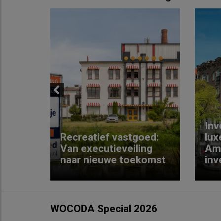
Previous
Inv
e
Recreatief vastgoed:
lux
t met
Van executieveiling
Am
naar nieuwe toekomst
inv
WOCODA Special 2026