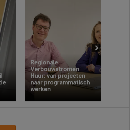
Next
Regionale
Verbouwstromen
‘We w
l
Huur: van projecten
koop
ie
naar programmatisch
gewo
werken
krijg