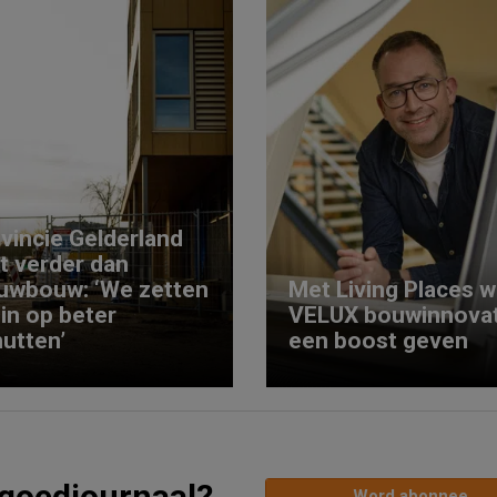
vincie Gelderland
kt verder dan
uwbouw: ‘We zetten
Met Living Places wi
 in op beter
VELUX bouwinnovat
utten’
een boost geven
tgoedjournaal?
Word abonnee