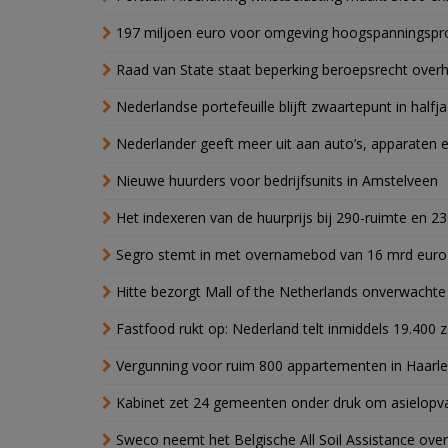
197 miljoen euro voor omgeving hoogspanningspr
Raad van State staat beperking beroepsrecht over
Nederlandse portefeuille blijft zwaartepunt in halfja
Nederlander geeft meer uit aan auto’s, apparaten 
Nieuwe huurders voor bedrijfsunits in Amstelveen
Het indexeren van de huurprijs bij 290-ruimte en 2
Segro stemt in met overnamebod van 16 mrd euro
Hitte bezorgt Mall of the Netherlands onverwacht
Fastfood rukt op: Nederland telt inmiddels 19.400 
Vergunning voor ruim 800 appartementen in Haarlem
Kabinet zet 24 gemeenten onder druk om asielopva
Sweco neemt het Belgische All Soil Assistance over