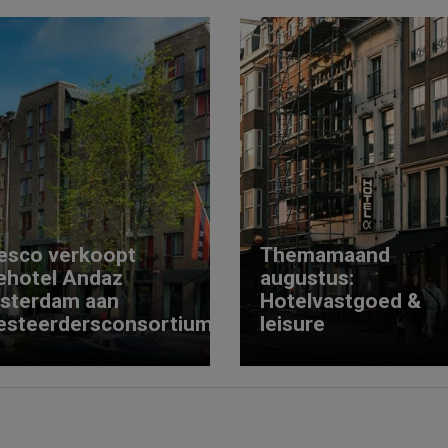
esco verkoopt
Themamaand
ehotel Andaz
augustus:
sterdam aan
Hotelvastgoed &
esteerdersconsortium
leisure