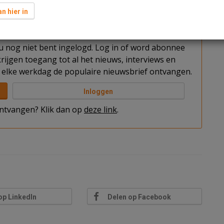
zou sprake zijn van problemen met de bouwer.
n hier in
t u nog niet bent ingelogd. Log in of word abonnee
rijgen toegang tot al het nieuws, interviews en
elke werkdag de populaire nieuwsbrief ontvangen.
Inloggen
 ontvangen? Klik dan op
deze link
.
op LinkedIn
Delen op Facebook