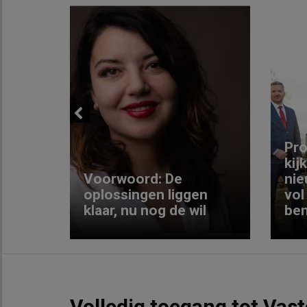
Previous
ng:
Pro
kij
Voorwoord: De
nie
ke
oplossingen liggen
vol
klaar, nu nog de wil
ben
Volledig toegang tot Vas