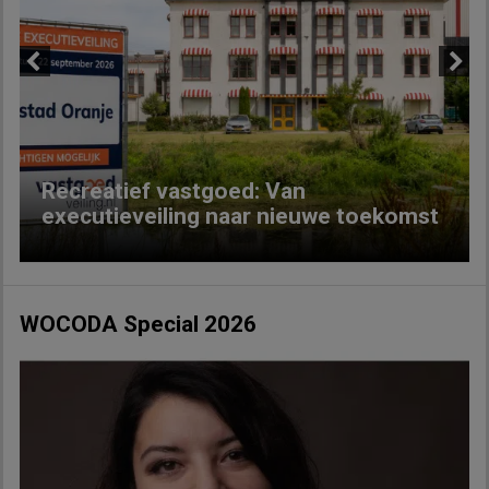
Previous
Next
Recreatief vastgoed: Van
executieveiling naar nieuwe toekomst
WOCODA Special 2026