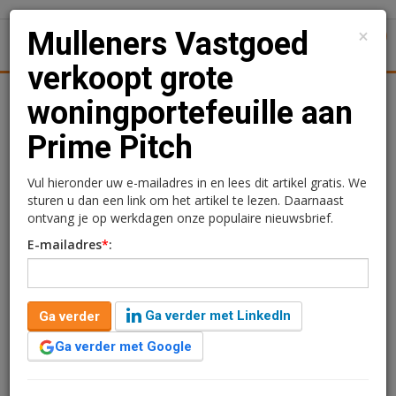
×
Mulleners Vastgoed
1
Toggl
verkoopt grote
tiek
Juridisch | Fiscaal
Transacties
Werk
Specials
woningportefeuille aan
Prime Pitch
Mulleners Vastgoed
verkoopt grote
Vul hieronder uw e-mailadres in en lees dit artikel gratis. We
sturen u dan een link om het artikel te lezen. Daarnaast
woningportefeuille aan
ontvang je op werkdagen onze populaire nieuwsbrief.
E-mailadres
*
:
Prime Pitch
Rogier Hentenaar
6 december 2017 om 12:07
Ga verder met LinkedIn
Ga verder
2 minuten leestijd
Ga verder met Google
Een woningportefeuille bestaande uit 11
eengezinswoningen, 76 meergezinswoningen, 1