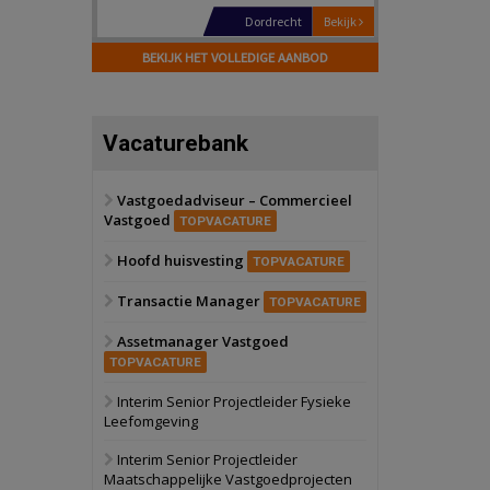
Dordrecht
Bekijk
17 september 2026
BEKIJK HET VOLLEDIGE AANBOD
Voormalig
politiebureau
Hilversum
Bekijk
Vacaturebank
17 september 2026
Voormalig
politiebureau
Vastgoedadviseur – Commercieel
Vastgoed
Zaandam
Bekijk
TOPVACATURE
8 september 2026
Hoofd huisvesting
Zorgcomplex
TOPVACATURE
Transactie Manager
TOPVACATURE
Zwanenburg
Bekijk
Assetmanager Vastgoed
6 oktober 2026
Transformatieobject
TOPVACATURE
Interim Senior Projectleider Fysieke
Leefomgeving
Schiedam
Bekijk
22 september 2026
Interim Senior Projectleider
Attractiepark
Maatschappelijke Vastgoedprojecten