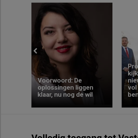
Previous
ng:
Pro
kij
Voorwoord: De
nie
ke
oplossingen liggen
vol
klaar, nu nog de wil
ben
Volledig toegang tot Vas