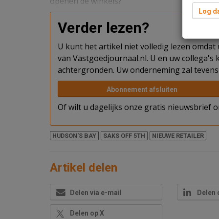
openen de winkels?
Log da
Verder lezen?
U kunt het artikel niet volledig lezen omda
van Vastgoedjournaal.nl. U en uw collega's k
achtergronden. Uw onderneming zal tevens 
Abonnement afsluiten
Of wilt u dagelijks onze gratis nieuwsbrief
HUDSON'S BAY
SAKS OFF 5TH
NIEUWE RETAILER
Artikel delen
Delen via e-mail
Delen 
Delen op X