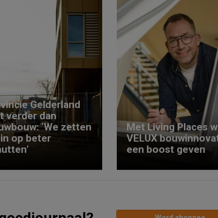
vincie Gelderland
kt verder dan
uwbouw: ‘We zetten
Met Living Places wi
 in op beter
VELUX bouwinnovat
utten’
een boost geven
tgoedjournaal?
Word abonnee