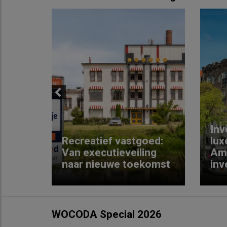
Previous
Inv
e
Recreatief vastgoed:
lux
t met
Van executieveiling
Am
naar nieuwe toekomst
inv
WOCODA Special 2026