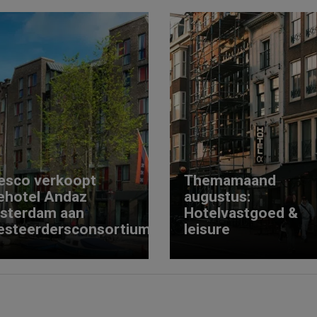
esco verkoopt
Themamaand
ehotel Andaz
augustus:
sterdam aan
Hotelvastgoed &
esteerdersconsortium
leisure