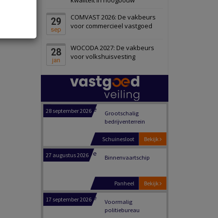
Zwanenburg
Bekijk
COMVAST 2026: De vakbeurs
29
6 oktober 2026
Transformatieobject
voor commercieel vastgoed
sep
WOCODA 2027: De vakbeurs
28
Schiedam
Bekijk
voor volkshuisvesting
jan
22 september 2026
Attractiepark
Oranje
Bekijk
28 september 2026
Grootschalig
bedrijventerrein
Schuinesloot
Bekijk
27 augustus 2026
Binnenvaartschip
Panheel
Bekijk
17 september 2026
Voormalig
politiebureau