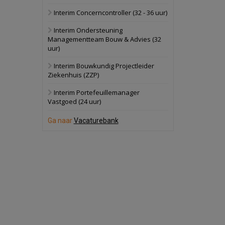
Interim Concerncontroller (32 - 36 uur)
Oranje
Bekijk
Interim Ondersteuning
28 september 2026
Grootschalig
Managementteam Bouw & Advies (32
bedrijventerrein
uur)
Schuinesloot
Bekijk
Interim Bouwkundig Projectleider
Ziekenhuis (ZZP)
27 augustus 2026
Binnenvaartschip
Interim Portefeuillemanager
Vastgoed (24 uur)
Panheel
Bekijk
Ga naar
Vacaturebank
17 september 2026
Voormalig
politiebureau
Dordrecht
Bekijk
17 september 2026
Voormalig
politiebureau
Hilversum
Bekijk
17 september 2026
Voormalig
politiebureau