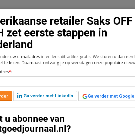
rikaanse retailer Saks OFF
 zet eerste stappen in
erland
n
Vacaturebank
Contact
Abonnementen
onder uw e-mailadres in en lees dit artikel gratis. We sturen u dan een
rkt
Kantoren
Retail
Logistiek
Juridisch | Fiscaa
kel te lezen. Daarnaast ontvang je op werkdagen onze populaire nieuw
dres
*
:
 Saks OFF 5TH zet eerste
Ga verder met LinkedIn
rder
Ga verder met Google
9 jaar geleden aangepast
2 minuten leestijd
t u abonnee van
 doen hun intrede in Nederland, ook
tgoedjournaal.nl?
eerste stappen. Wat kunnen we verwachten en waar