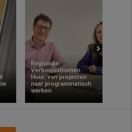
Next
Regionale
Verbouwstromen
‘We w
l
Huur: van projecten
koop
ie
naar programmatisch
gewo
werken
krijg