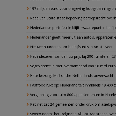
197 miljoen euro voor omgeving hoogspanningspr
Raad van State staat beperking beroepsrecht over
Nederlandse portefeuille blijft zwaartepunt in halfja
Nederlander geeft meer uit aan auto’s, apparaten 
Nieuwe huurders voor bedrijfsunits in Amstelveen
Het indexeren van de huurprijs bij 290-ruimte en 2
Segro stemt in met overnamebod van 16 mrd euro
Hitte bezorgt Mall of the Netherlands onverwacht
Fastfood rukt op: Nederland telt inmiddels 19.400 
Vergunning voor ruim 800 appartementen in Haarlem
Kabinet zet 24 gemeenten onder druk om asielopva
Sweco neemt het Belgische All Soil Assistance over