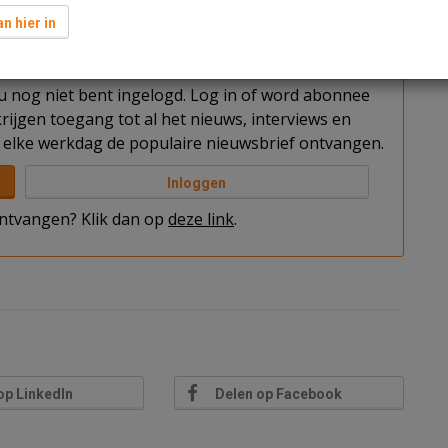
n hier in
t u nog niet bent ingelogd. Log in of word abonnee
rijgen toegang tot al het nieuws, interviews en
elke werkdag de populaire nieuwsbrief ontvangen.
Inloggen
 ontvangen? Klik dan op
deze link
.
op LinkedIn
Delen op Facebook