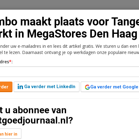
bo maakt plaats voor Tang
kt in MegaStores Den Haag
onder uw e-mailadres in en lees dit artikel gratis. We sturen u dan een
n
Vacaturebank
Contact
Abonnementen
kel te lezen. Daarnaast ontvang je op werkdagen onze populaire nieuw
dres
*
:
rkt
Kantoren
Retail
Logistiek
Juridisch | Fiscaa
oor Tanger Markt in
Ga verder met LinkedIn
rder
Ga verder met Google
g
t u abonnee van
 minuten leestijd
tgoedjournaal.nl?
 huurt 1.700 m2 van MegaStores eigenaar HS Retail
 de herontwikkelingsplannen van MegaStores die
n hier in