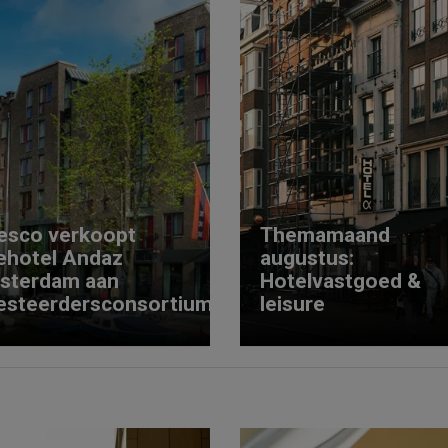
esco verkoopt
Themamaand
ehotel Andaz
augustus:
sterdam aan
Hotelvastgoed &
esteerdersconsortium
leisure