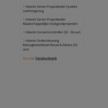
Interim Senior Projectleider Fysieke
Schuinesloot
Bekijk
Leefomgeving
27 augustus 2026
Binnenvaartschip
Interim Senior Projectleider
Maatschappelijke Vastgoedprojecten
Panheel
Bekijk
Interim Concerncontroller (32 - 36 uur)
17 september 2026
Voormalig
Interim Ondersteuning
politiebureau
Managementteam Bouw & Advies (32
uur)
Dordrecht
Bekijk
17 september 2026
Ga naar
Vacaturebank
Voormalig
politiebureau
Hilversum
Bekijk
17 september 2026
Voormalig
politiebureau
Zaandam
Bekijk
8 september 2026
Zorgcomplex