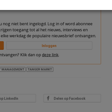
en multicultureel aanbod in het centrum.
t u nog niet bent ingelogd. Log in of word abonnee
rijgen toegang tot al het nieuws, interviews en
elke werkdag de populaire nieuwsbrief ontvangen.
Inloggen
 ontvangen? Klik dan op
deze link
.
ET MANAGEMENT
TANGER MARKT
op LinkedIn
Delen op Facebook