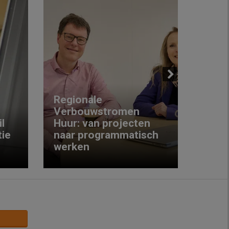
Next
Regionale
Verbouwstromen
‘We w
l
Huur: van projecten
koop
ie
naar programmatisch
gewo
werken
krijg