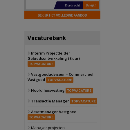
Hilversum
Bekijk
17 september 2026
BEKIJK HET VOLLEDIGE AANBOD
Voormalig
politiebureau
Zaandam
Bekijk
Vacaturebank
8 september 2026
Zorgcomplex
Interim Projectleider
Gebiedsontwikkeling (8 uur)
Zwanenburg
Bekijk
TOPVACATURE
6 oktober 2026
Transformatieobject
Vastgoedadviseur – Commercieel
Vastgoed
TOPVACATURE
Schiedam
Bekijk
Hoofd huisvesting
TOPVACATURE
22 september 2026
Attractiepark
Transactie Manager
TOPVACATURE
Assetmanager Vastgoed
Oranje
Bekijk
TOPVACATURE
28 september 2026
Grootschalig
Manager projecten
bedrijventerrein