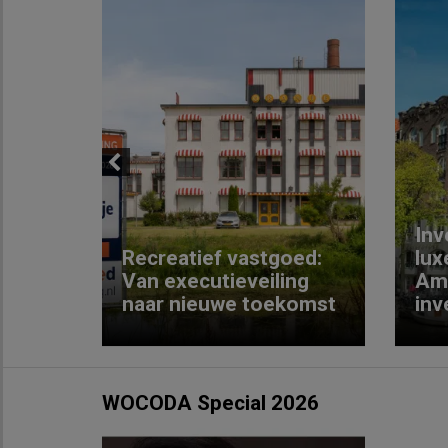
Previous
Inv
e
Recreatief vastgoed:
lux
t met
Van executieveiling
Am
naar nieuwe toekomst
inv
WOCODA Special 2026