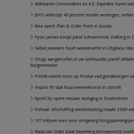
Aldebaran Commodities en K.E. Expeditie huren ka
BPD verkoopt 40 procent minder woningen, verlies
Ikea opent Plan & Order Point in Gouda
Fysio Jansen koopt pand Schoenmode Zeilberg in 
Siebel Juweliers huurt winkelruimte in Cityplaza Ni
Drugs aangetroffen in uw (verhuurde) pand? Afde
burgemeester
PGGM neemt risico op Poolse vastgoedleningen va
Impact Fit sluit huurovereenkomst in Utrecht
SportCity opent nieuwe vestiging in Doetinchem
Portaal: 'Afschaffing winstbelasting maakt 3.000 e
197 miljoen euro voor omgeving hoogspanningspr
Raad van State staat beperking beroepsrecht over