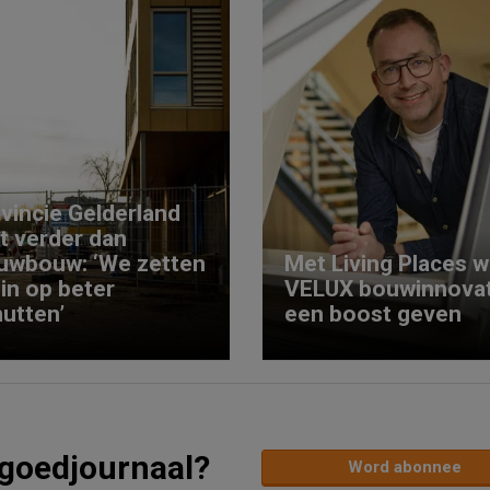
vincie Gelderland
kt verder dan
uwbouw: ‘We zetten
Met Living Places wi
 in op beter
VELUX bouwinnovat
utten’
een boost geven
tgoedjournaal?
Word abonnee