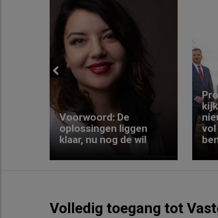
Previous
ng:
Pro
kij
Voorwoord: De
nie
ke
oplossingen liggen
vol
klaar, nu nog de wil
ben
Volledig toegang tot Vas