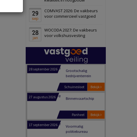
Schiedam
Bekijk
COMVAST 2026: De vakbeurs
29
22 september 2026
Attractiepark
voor commercieel vastgoed
sep
WOCODA 2027: De vakbeurs
28
Oranje
Bekijk
voor volkshuisvesting
jan
28 september 2026
Grootschalig
bedrijventerrein
Schuinesloot
Bekijk
27 augustus 2026
Binnenvaartschip
Panheel
Bekijk
17 september 2026
Voormalig
politiebureau
Dordrecht
Bekijk
17 september 2026
Voormalig
politiebureau