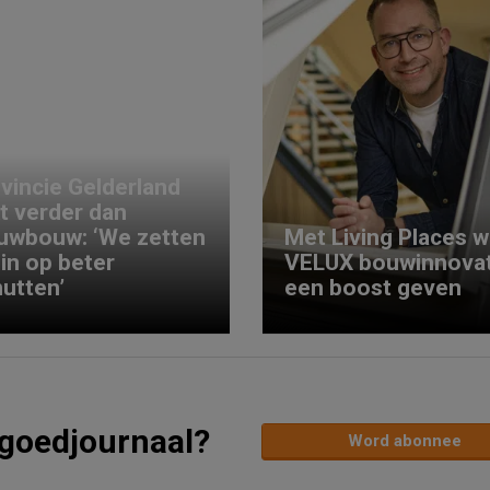
vincie Gelderland
kt verder dan
uwbouw: ‘We zetten
Met Living Places wi
 in op beter
VELUX bouwinnovat
utten’
een boost geven
tgoedjournaal?
Word abonnee