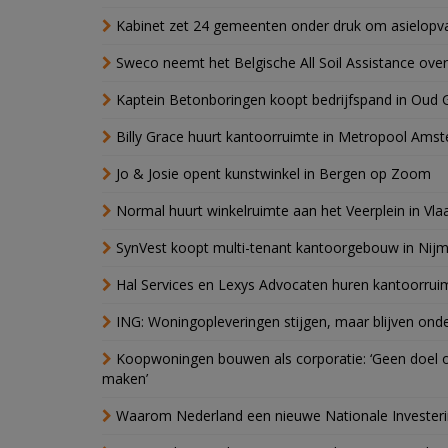
Kabinet zet 24 gemeenten onder druk om asielopva
Sweco neemt het Belgische All Soil Assistance over
Kaptein Betonboringen koopt bedrijfspand in Oud 
Billy Grace huurt kantoorruimte in Metropool Ams
Jo & Josie opent kunstwinkel in Bergen op Zoom
Normal huurt winkelruimte aan het Veerplein in Vla
SynVest koopt multi-tenant kantoorgebouw in Nij
Hal Services en Lexys Advocaten huren kantoorrui
ING: Woningopleveringen stijgen, maar blijven ond
Koopwoningen bouwen als corporatie: ‘Geen doel o
maken’
Waarom Nederland een nieuwe Nationale Invester