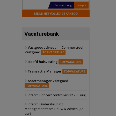
Schiedam
Bekijk
22 september 2026
BEKIJK HET VOLLEDIGE AANBOD
Attractiepark
Oranje
Bekijk
Vacaturebank
28 september 2026
Grootschalig
bedrijventerrein
Vastgoedadviseur – Commercieel
Vastgoed
Schuinesloot
Bekijk
TOPVACATURE
27 augustus 2026
Hoofd huisvesting
Binnenvaartschip
TOPVACATURE
Transactie Manager
TOPVACATURE
Panheel
Bekijk
Assetmanager Vastgoed
17 september 2026
Voormalig
TOPVACATURE
politiebureau
Interim Concerncontroller (32 - 36 uur)
Dordrecht
Bekijk
Interim Ondersteuning
17 september 2026
Managementteam Bouw & Advies (32
Voormalig
uur)
politiebureau