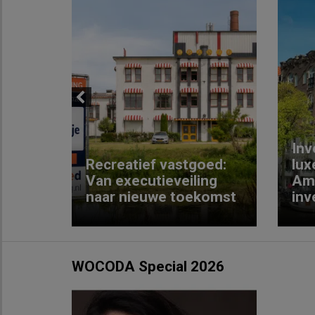
Previous
Inv
e
Recreatief vastgoed:
lux
t met
Van executieveiling
Am
naar nieuwe toekomst
inv
WOCODA Special 2026