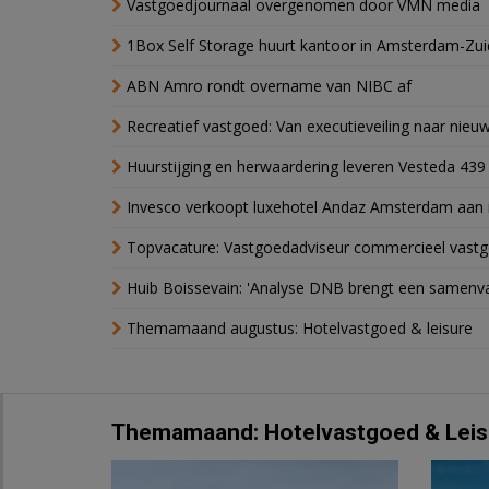
Vastgoedjournaal overgenomen door VMN media
1Box Self Storage huurt kantoor in Amsterdam-Zu
ABN Amro rondt overname van NIBC af
Recreatief vastgoed: Van executieveiling naar nie
Huurstijging en herwaardering leveren Vesteda 439
Invesco verkoopt luxehotel Andaz Amsterdam aan 
Topvacature: Vastgoedadviseur commercieel vastg
Huib Boissevain: 'Analyse DNB brengt een samenva
Themamaand augustus: Hotelvastgoed & leisure
Themamaand: Hotelvastgoed & Leis