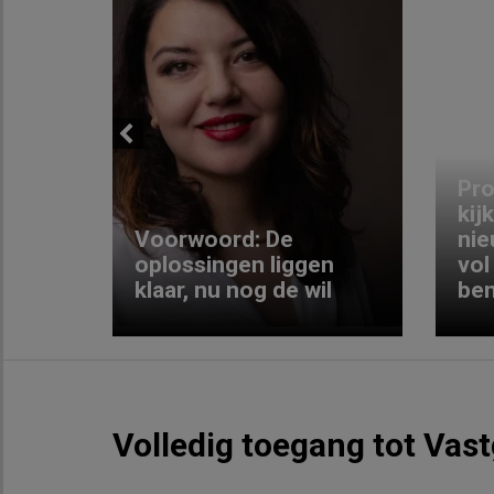
Previous
ng:
Pro
kij
Voorwoord: De
nie
ke
oplossingen liggen
vol
klaar, nu nog de wil
ben
Volledig toegang tot Vas