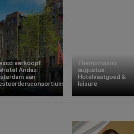
esco verkoopt
Themamaand
ehotel Andaz
augustus:
sterdam aan
Hotelvastgoed &
esteerdersconsortium
leisure