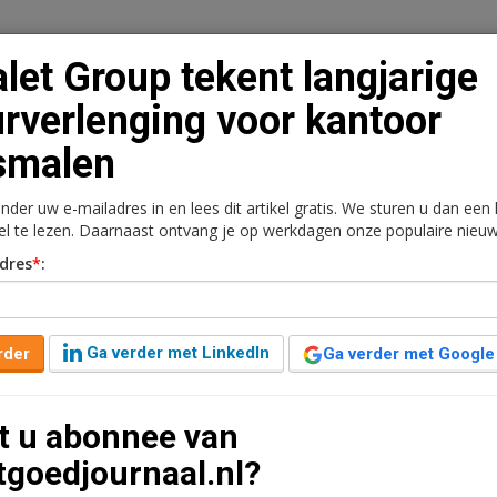
let Group tekent langjarige
rverlenging voor kantoor
smalen
n
Vacaturebank
Contact
Abonnementen
onder uw e-mailadres in en lees dit artikel gratis. We sturen u dan een
rkt
Kantoren
Retail
Logistiek
Juridisch | Fiscaa
kel te lezen. Daarnaast ontvang je op werkdagen onze populaire nieuw
dres
*
:
angjarige huurverlenging
en
Ga verder met LinkedIn
rder
Ga verder met Google
 jaar geleden aangepast
1 minuut leestijd
t u abonnee van
mans heeft betrekking op circa 8.209 m²
tgoedjournaal.nl?
skantoor II’ en 200 bijbehorende parkeerplaatsen.