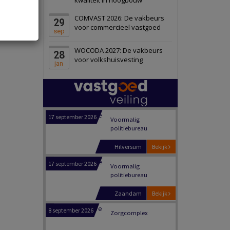
Panheel
Bekijk
COMVAST 2026: De vakbeurs
29
17 september 2026
Voormalig
voor commercieel vastgoed
sep
politiebureau
WOCODA 2027: De vakbeurs
28
Dordrecht
Bekijk
voor volkshuisvesting
jan
17 september 2026
Voormalig
politiebureau
Hilversum
Bekijk
17 september 2026
Voormalig
politiebureau
Zaandam
Bekijk
8 september 2026
Zorgcomplex
Zwanenburg
Bekijk
6 oktober 2026
Transformatieobject