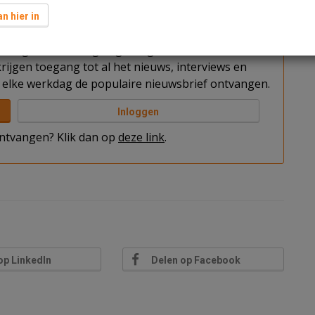
n hier in
t u nog niet bent ingelogd. Log in of word abonnee
rijgen toegang tot al het nieuws, interviews en
elke werkdag de populaire nieuwsbrief ontvangen.
Inloggen
 ontvangen? Klik dan op
deze link
.
op LinkedIn
Delen op Facebook