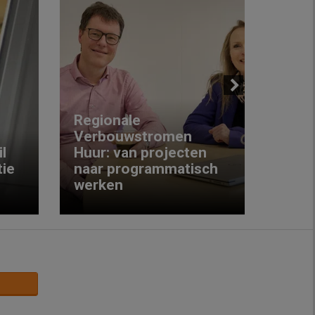
Next
Regionale
Verbouwstromen
‘We w
l
Huur: van projecten
koop
ie
naar programmatisch
gewo
werken
krijg