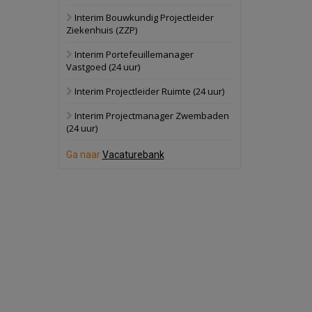
Interim Bouwkundig Projectleider
Hilversum
Bekijk
Ziekenhuis (ZZP)
17 september 2026
Voormalig
Interim Portefeuillemanager
politiebureau
Vastgoed (24 uur)
Zaandam
Bekijk
Interim Projectleider Ruimte (24 uur)
8 september 2026
Zorgcomplex
Interim Projectmanager Zwembaden
(24 uur)
Zwanenburg
Bekijk
Ga naar
Vacaturebank