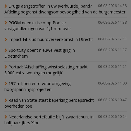
Drugs aangetroffen in uw (verhuurde) pand?
06-08-2026 14:38
Afdeling begrenst dwangsombevoegdheid van de burgemeester
PGGM neemt risico op Poolse
06-08-2026 14:38
vastgoedleningen van 1,1 mrd over
Impact Fit sluit huurovereenkomst in Utrecht
06-08-2026 12:53
SportCity opent nieuwe vestiging in
06-08-2026 11:37
Doetinchem
Portaal: 'Afschaffing winstbelasting maakt
06-08-2026 11:21
3.000 extra woningen mogelijk'
197 miljoen euro voor omgeving
06-08-2026 11:00
hoogspanningsprojecten
Raad van State staat beperking beroepsrecht
06-08-2026 10:47
overheden toe
Nederlandse portefeuille blijft zwaartepunt in
06-08-2026 10:24
halfjaarcijfers Xior