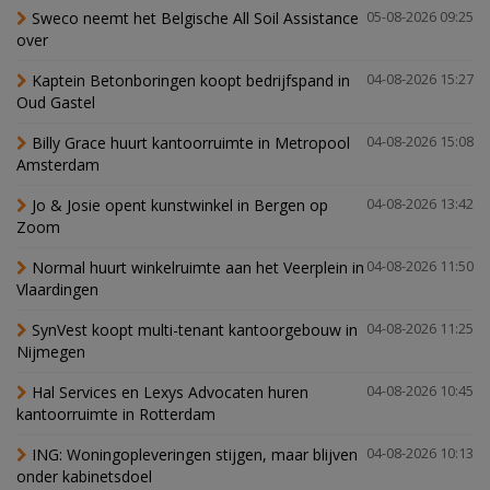
Sweco neemt het Belgische All Soil Assistance
05-08-2026 09:25
over
Kaptein Betonboringen koopt bedrijfspand in
04-08-2026 15:27
Oud Gastel
Billy Grace huurt kantoorruimte in Metropool
04-08-2026 15:08
Amsterdam
Jo & Josie opent kunstwinkel in Bergen op
04-08-2026 13:42
Zoom
Normal huurt winkelruimte aan het Veerplein in
04-08-2026 11:50
Vlaardingen
SynVest koopt multi-tenant kantoorgebouw in
04-08-2026 11:25
Nijmegen
Hal Services en Lexys Advocaten huren
04-08-2026 10:45
kantoorruimte in Rotterdam
ING: Woningopleveringen stijgen, maar blijven
04-08-2026 10:13
onder kabinetsdoel