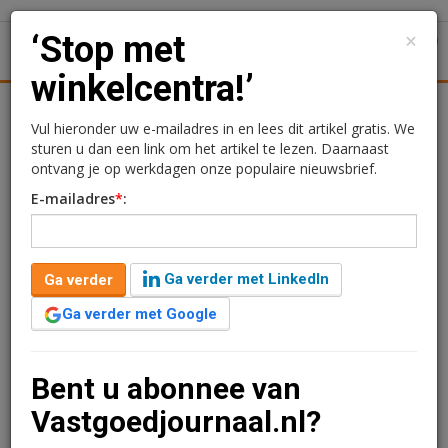
×
‘Stop met
1
Toggl
winkelcentra!’
Achtergronden
Woningmarkt
Kantore
Nieuws
Uitgelicht
Vul hieronder uw e-mailadres in en lees dit artikel gratis. We
sturen u dan een link om het artikel te lezen. Daarnaast
‘Stop met winkelcentra!’
ontvang je op werkdagen onze populaire nieuwsbrief.
E-mailadres
*
:
Rogier Hentenaar
20 april 2017 om 07:09
9 jaar geleden aangepast
5 minuten leestijd
Ga verder met LinkedIn
Ga verder
De toekomst is aan multifunctionele centra en aan
kleurrijke stadsstraten met flexibele plinten die
Ga verder met Google
eenvoudig van functie kunnen veranderen. Dat vindt
planoloog Martin van der Maas. In VJ legt hij uit
waarom.
Bent u abonnee van
Vastgoedjournaal.nl?
Verder lezen?