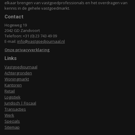
elkaar brengen van vastgoedprofessionals en het overdragen van
kennis in de gehele vastgoedmarkt.
Contact
Hogeweg 19
2042 GD Zandvoort
Telefoon: +31 (0) 23 743 49 09
E-mail:
info@vastgoedjournaal.nl
Onze privacyverklaring
Links
Vastgoedjournaal
Achtergronden
Woningmarkt
Kantoren
Retail
Logistiek
Juridisch | Fiscaal
Transacties
Werk
Specials
Sitemap