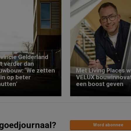
vincie Gelderland
kt verder dan
uwbouw: ‘We zetten
Met Living Places wi
 in op beter
VELUX bouwinnovat
utten’
een boost geven
tgoedjournaal?
Word abonnee