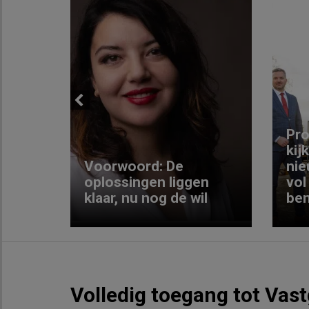
Previous
ng:
Pro
kij
Voorwoord: De
nie
ke
oplossingen liggen
vol
klaar, nu nog de wil
ben
Volledig toegang tot Vas