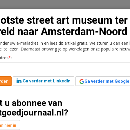
otste street art museum ter
eld naar Amsterdam-Noord
onder uw e-mailadres in en lees dit artikel gratis. We sturen u dan een
n
Vacaturebank
Contact
Abonnementen
kel te lezen. Daarnaast ontvang je op werkdagen onze populaire nieuw
dres
*
:
rkt
Kantoren
Retail
Logistiek
Juridisch | Fiscaa
useum ter wereld naar
Ga verder met LinkedIn
rder
Ga verder met Google
t u abonnee van
9 jaar geleden aangepast
2 minuten leestijd
tgoedjournaal.nl?
ot museum van 7000 m2. Volgend jaar zomer zal het
deuren openen in de Lasloods op de NDSM werf in het
n hier in