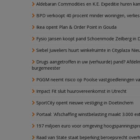
Aldebaran Commodities en K.E. Expeditie huren ka
BPD verkoopt 40 procent minder woningen, verlies
Ikea opent Plan & Order Point in Gouda
Fysio Jansen koopt pand Schoenmode Zeilberg in 
Siebel Juweliers huurt winkelruimte in Cityplaza Ni
Drugs aangetroffen in uw (verhuurde) pand? Afde
burgemeester
PGGM neemt risico op Poolse vastgoedleningen va
Impact Fit sluit huurovereenkomst in Utrecht
SportCity opent nieuwe vestiging in Doetinchem
Portaal: 'Afschaffing winstbelasting maakt 3.000 e
197 miljoen euro voor omgeving hoogspanningspr
Raad van State staat beperking beroepsrecht over