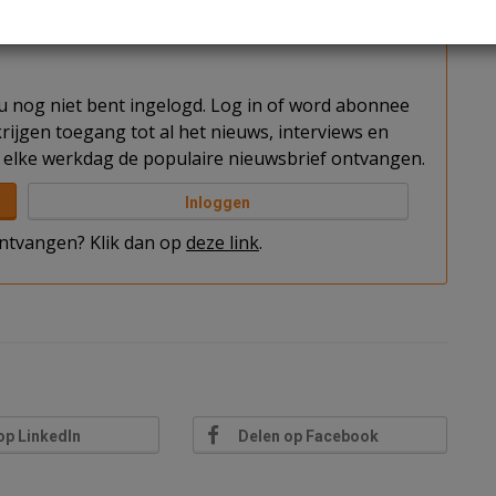
t u nog niet bent ingelogd. Log in of word abonnee
rijgen toegang tot al het nieuws, interviews en
elke werkdag de populaire nieuwsbrief ontvangen.
Inloggen
 ontvangen? Klik dan op
deze link
.
op LinkedIn
Delen op Facebook