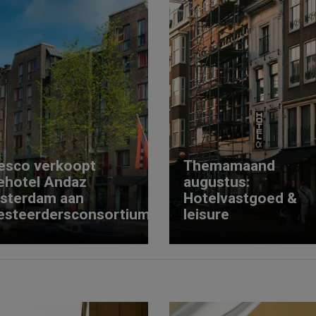
esco verkoopt
Themamaand
ehotel Andaz
augustus:
sterdam aan
Hotelvastgoed &
esteerdersconsortium
leisure