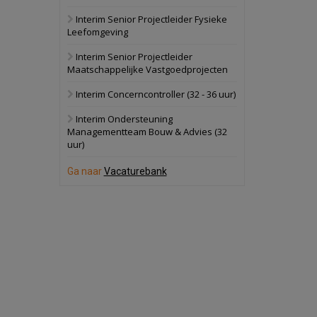
Interim Senior Projectleider Fysieke
Schuinesloot
Bekijk
Leefomgeving
27 augustus 2026
Binnenvaartschip
Interim Senior Projectleider
Maatschappelijke Vastgoedprojecten
Panheel
Bekijk
Interim Concerncontroller (32 - 36 uur)
17 september 2026
Voormalig
Interim Ondersteuning
politiebureau
Managementteam Bouw & Advies (32
uur)
Dordrecht
Bekijk
17 september 2026
Ga naar
Vacaturebank
Voormalig
politiebureau
Hilversum
Bekijk
17 september 2026
Voormalig
politiebureau
Zaandam
Bekijk
8 september 2026
Zorgcomplex