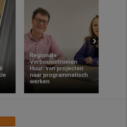
Next
Regionale
Verbouwstromen
‘We w
l
Huur: van projecten
koop
ie
naar programmatisch
gewo
werken
krijg