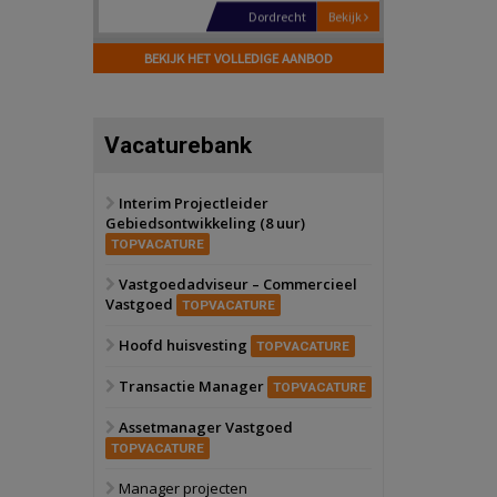
Hilversum
Bekijk
17 september 2026
BEKIJK HET VOLLEDIGE AANBOD
Voormalig
politiebureau
Zaandam
Bekijk
Vacaturebank
8 september 2026
Zorgcomplex
Interim Projectleider
Gebiedsontwikkeling (8 uur)
Zwanenburg
Bekijk
TOPVACATURE
6 oktober 2026
Transformatieobject
Vastgoedadviseur – Commercieel
Vastgoed
TOPVACATURE
Schiedam
Bekijk
Hoofd huisvesting
TOPVACATURE
22 september 2026
Attractiepark
Transactie Manager
TOPVACATURE
Assetmanager Vastgoed
Oranje
Bekijk
TOPVACATURE
28 september 2026
Grootschalig
Manager projecten
bedrijventerrein