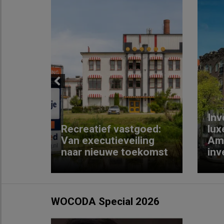
Previous
Inv
e
Recreatief vastgoed:
lux
t met
Van executieveiling
Am
naar nieuwe toekomst
inv
WOCODA Special 2026