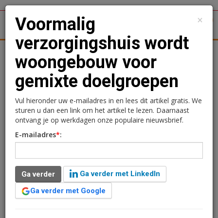
×
Voormalig
1
Toggl
verzorgingshuis wordt
tergronden
Woningmarkt
Kantoren
Retail
Logistiek
woongebouw voor
gemixte doelgroepen
Voormalig
verzorgingshuis wordt
Vul hieronder uw e-mailadres in en lees dit artikel gratis. We
sturen u dan een link om het artikel te lezen. Daarnaast
woongebouw voor
ontvang je op werkdagen onze populaire nieuwsbrief.
E-mailadres
*
:
gemixte doelgroepen
Charlotte Bijenveld
14 november 2016 om 12:46
Ga verder met LinkedIn
Ga verder
10 jaar geleden aangepast
2 minuten leestijd
Ga verder met Google
De Amandelbloesem in Wormerveer deed voorheen
dienst als verzorgingshuis en wordt nu verbouwd. Het