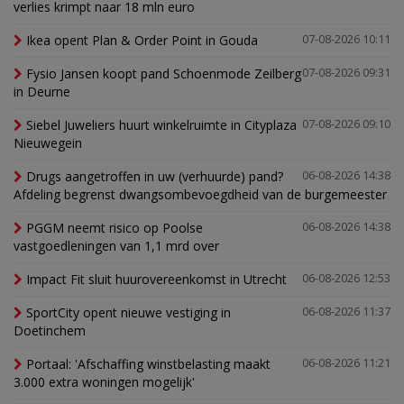
verlies krimpt naar 18 mln euro
Ikea opent Plan & Order Point in Gouda
07-08-2026 10:11
Fysio Jansen koopt pand Schoenmode Zeilberg
07-08-2026 09:31
in Deurne
Siebel Juweliers huurt winkelruimte in Cityplaza
07-08-2026 09:10
Nieuwegein
Drugs aangetroffen in uw (verhuurde) pand?
06-08-2026 14:38
Afdeling begrenst dwangsombevoegdheid van de burgemeester
PGGM neemt risico op Poolse
06-08-2026 14:38
vastgoedleningen van 1,1 mrd over
Impact Fit sluit huurovereenkomst in Utrecht
06-08-2026 12:53
SportCity opent nieuwe vestiging in
06-08-2026 11:37
Doetinchem
Portaal: 'Afschaffing winstbelasting maakt
06-08-2026 11:21
3.000 extra woningen mogelijk'