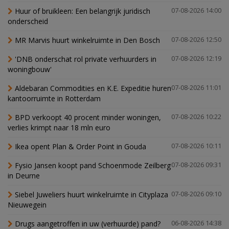
Huur of bruikleen: Een belangrijk juridisch
07-08-2026 14:00
onderscheid
MR Marvis huurt winkelruimte in Den Bosch
07-08-2026 12:50
'DNB onderschat rol private verhuurders in
07-08-2026 12:19
woningbouw'
Aldebaran Commodities en K.E. Expeditie huren
07-08-2026 11:01
kantoorruimte in Rotterdam
BPD verkoopt 40 procent minder woningen,
07-08-2026 10:22
verlies krimpt naar 18 mln euro
Ikea opent Plan & Order Point in Gouda
07-08-2026 10:11
Fysio Jansen koopt pand Schoenmode Zeilberg
07-08-2026 09:31
in Deurne
Siebel Juweliers huurt winkelruimte in Cityplaza
07-08-2026 09:10
Nieuwegein
Drugs aangetroffen in uw (verhuurde) pand?
06-08-2026 14:38