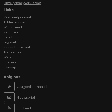
Onze privacyverklaring
Links
Vastgoedjournaal
Achtergronden
Woningmarkt
Kantoren
Retail
Logistiek
Juridisch | Fiscaal
Transacties
Werk
Specials
Sitemap
Volg ons
vastgoedjournaal.nl
Nieuwsbrief
RSS Feed