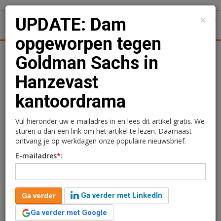
×
UPDATE: Dam
1
Toggl
opgeworpen tegen
Achtergronden
Woningmarkt
Kantore
Nieuws
Uitgelicht
Goldman Sachs in
Hanzevast
UPDATE: Dam
kantoordrama
opgeworpen tegen
Goldman Sachs in
Vul hieronder uw e-mailadres in en lees dit artikel gratis. We
sturen u dan een link om het artikel te lezen. Daarnaast
Hanzevast kantoordrama
ontvang je op werkdagen onze populaire nieuwsbrief.
E-mailadres
*
:
Rogier Hentenaar
8 september 2016 om 10:20
10 jaar geleden aangepast
4 minuten leestijd
1 reacties
Ga verder met LinkedIn
Ga verder
​Goldman Sachs, de verwachte nieuwe eigenaar van de
Ga verder met Google
hypotheeklening van het Hanzevast Fusiefonds, kan de