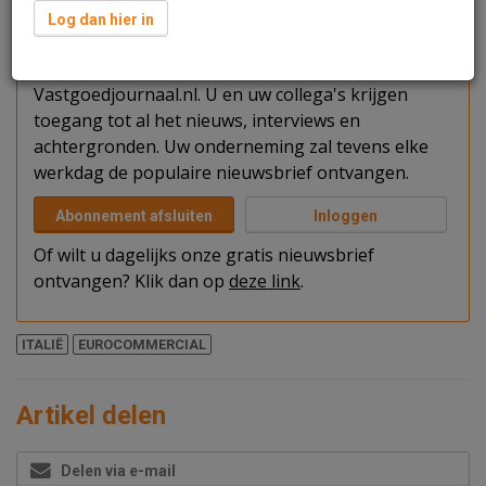
Verder lezen?
Log dan hier in
U kunt het artikel niet volledig lezen omdat u nog
niet bent ingelogd. Log in of word abonnee van
Vastgoedjournaal.nl. U en uw collega's krijgen
toegang tot al het nieuws, interviews en
achtergronden. Uw onderneming zal tevens elke
werkdag de populaire nieuwsbrief ontvangen.
Abonnement afsluiten
Inloggen
Of wilt u dagelijks onze gratis nieuwsbrief
ontvangen? Klik dan op
deze link
.
ITALIË
EUROCOMMERCIAL
Artikel delen
Delen via e-mail