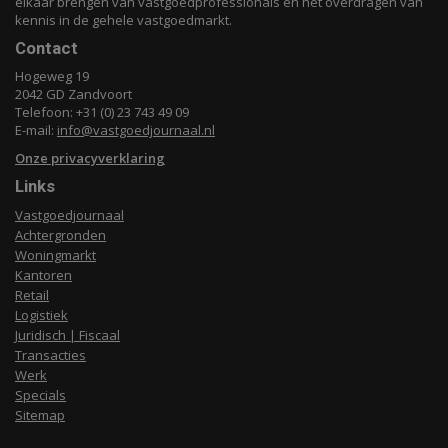
elkaar brengen van vastgoedprofessionals en het overdragen van
kennis in de gehele vastgoedmarkt.
Contact
Hogeweg 19
2042 GD Zandvoort
Telefoon: +31 (0) 23 743 49 09
E-mail:
info@vastgoedjournaal.nl
Onze privacyverklaring
Links
Vastgoedjournaal
Achtergronden
Woningmarkt
Kantoren
Retail
Logistiek
Juridisch | Fiscaal
Transacties
Werk
Specials
Sitemap