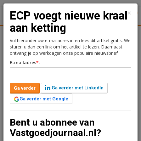
×
ECP voegt nieuwe kraal
1
Toggl
aan ketting
Achtergronden
Woningmarkt
Kantore
Nieuws
Uitgelicht
Vul hieronder uw e-mailadres in en lees dit artikel gratis. We
sturen u dan een link om het artikel te lezen. Daarnaast
ECP voegt nieuwe kraal
ontvang je op werkdagen onze populaire nieuwsbrief.
E-mailadres
*
:
aan ketting
Rogier Hentenaar
28 januari 2016 om 08:20
Ga verder met LinkedIn
Ga verder
1 minuut leestijd
Ga verder met Google
Het in Nederland beursgenoteerde winkelfonds
Eurocommercial heeft een nieuwe aankoop gedaan in
Italië. Het gaat om Centro Commerciale Collestrada in
Bent u abonnee van
Perugia.
Vastgoedjournaal.nl?