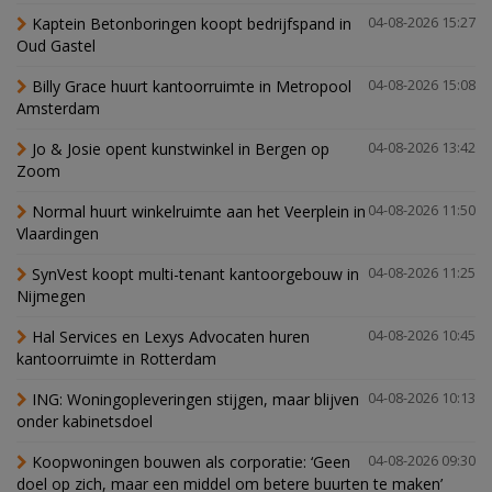
Kaptein Betonboringen koopt bedrijfspand in
04-08-2026 15:27
Oud Gastel
Billy Grace huurt kantoorruimte in Metropool
04-08-2026 15:08
Amsterdam
Jo & Josie opent kunstwinkel in Bergen op
04-08-2026 13:42
Zoom
Normal huurt winkelruimte aan het Veerplein in
04-08-2026 11:50
Vlaardingen
SynVest koopt multi-tenant kantoorgebouw in
04-08-2026 11:25
Nijmegen
Hal Services en Lexys Advocaten huren
04-08-2026 10:45
kantoorruimte in Rotterdam
ING: Woningopleveringen stijgen, maar blijven
04-08-2026 10:13
onder kabinetsdoel
Koopwoningen bouwen als corporatie: ‘Geen
04-08-2026 09:30
doel op zich, maar een middel om betere buurten te maken’