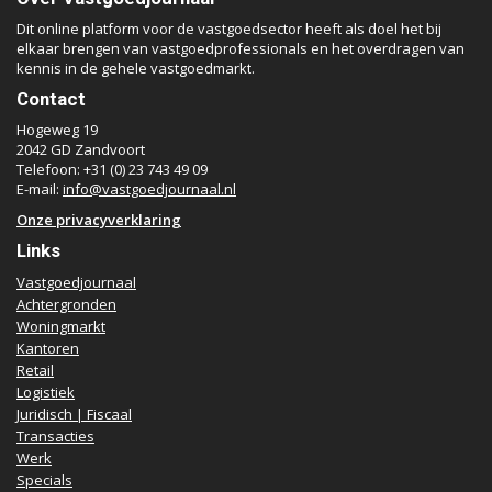
Dit online platform voor de vastgoedsector heeft als doel het bij
elkaar brengen van vastgoedprofessionals en het overdragen van
kennis in de gehele vastgoedmarkt.
Contact
Hogeweg 19
2042 GD Zandvoort
Telefoon: +31 (0) 23 743 49 09
E-mail:
info@vastgoedjournaal.nl
Onze privacyverklaring
Links
Vastgoedjournaal
Achtergronden
Woningmarkt
Kantoren
Retail
Logistiek
Juridisch | Fiscaal
Transacties
Werk
Specials