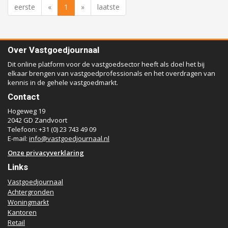
eerste
«
1
»
laatste
Over Vastgoedjournaal
Dit online platform voor de vastgoedsector heeft als doel het bij
elkaar brengen van vastgoedprofessionals en het overdragen van
kennis in de gehele vastgoedmarkt.
Contact
Hogeweg 19
2042 GD Zandvoort
Telefoon: +31 (0) 23 743 49 09
E-mail:
info@vastgoedjournaal.nl
Onze privacyverklaring
Links
Vastgoedjournaal
Achtergronden
Woningmarkt
Kantoren
Retail