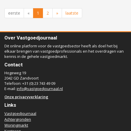
eerste
«
1
2
»
laatste
Over Vastgoedjournaal
Dit online platform voor de vastgoedsector heeft als doel het bij
elkaar brengen van vastgoedprofessionals en het overdragen van
kennis in de gehele vastgoedmarkt.
Contact
Hogeweg 19
2042 GD Zandvoort
Telefoon: +31 (0) 23 743 49 09
E-mail:
info@vastgoedjournaal.nl
Onze privacyverklaring
Links
Vastgoedjournaal
Achtergronden
Woningmarkt