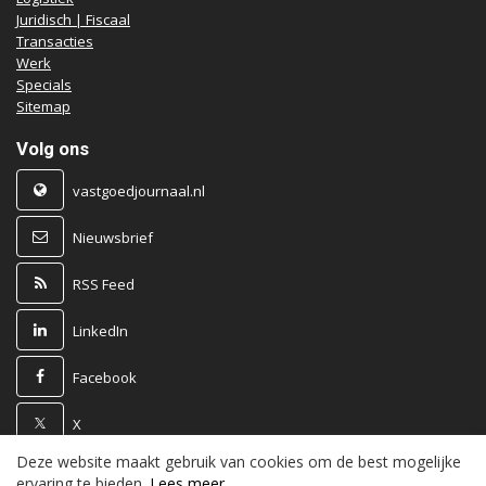
Juridisch | Fiscaal
Transacties
Werk
Specials
Sitemap
Volg ons
vastgoedjournaal.nl
Nieuwsbrief
RSS Feed
LinkedIn
Facebook
X
Deze website maakt gebruik van cookies om de best mogelijke
Powered by
ervaring te bieden.
Lees meer