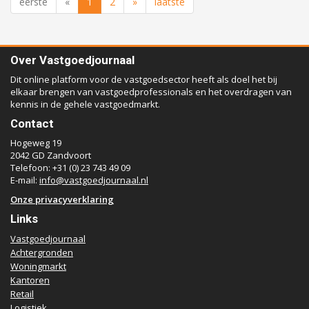
eerste
«
1
2
»
laatste
Over Vastgoedjournaal
Dit online platform voor de vastgoedsector heeft als doel het bij
elkaar brengen van vastgoedprofessionals en het overdragen van
kennis in de gehele vastgoedmarkt.
Contact
Hogeweg 19
2042 GD Zandvoort
Telefoon: +31 (0) 23 743 49 09
E-mail:
info@vastgoedjournaal.nl
Onze privacyverklaring
Links
Vastgoedjournaal
Achtergronden
Woningmarkt
Kantoren
Retail
Logistiek