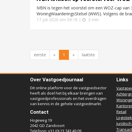
IVBN is tegen het voorstel om een WOZ-cap van 3
WoningWaarderingsStelsel (WWS). Volgens de branc
17 juli 2020 om 09:18 |
3 min
eerste
«
1
»
laatste
Over Vastgoedjournaal
Links
Dit online platform voor de vastgoedsector
Vastgoe
heeft als doel het bij elkaar brengen van
Achterg
vastgoedprofessionals en het overdragen
Woningm
van kennis in de gehele vastgoedmarkt.
Kantore
Contact
Retail
Logistiek
Hogeweg 19
Juridisch
2042 GD Zandvoort
Transact
Telefoon: +31 (0) 23 743 49 09