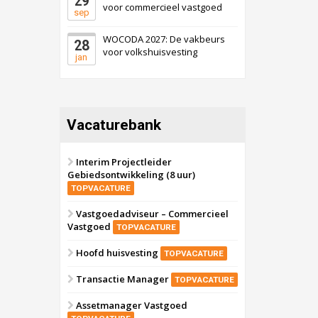
29
voor commercieel vastgoed
sep
WOCODA 2027: De vakbeurs
28
voor volkshuisvesting
jan
Vacaturebank
Interim Projectleider
Gebiedsontwikkeling (8 uur)
TOPVACATURE
Vastgoedadviseur – Commercieel
Vastgoed
TOPVACATURE
Hoofd huisvesting
TOPVACATURE
Transactie Manager
TOPVACATURE
Assetmanager Vastgoed