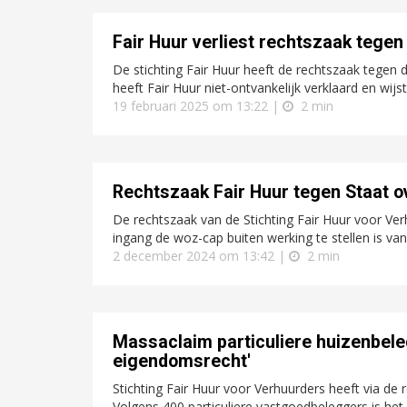
Fair Huur verliest rechtszaak tege
De stichting Fair Huur heeft de rechtszaak tegen
heeft Fair Huur niet-ontvankelijk verklaard en wijs
19 februari 2025 om 13:22 |
2 min
Rechtszaak Fair Huur tegen Staat 
De rechtszaak van de Stichting Fair Huur voor Ve
ingang de woz-cap buiten werking te stellen is 
2 december 2024 om 13:42 |
2 min
Massaclaim particuliere huizenbeleg
eigendomsrecht'
Stichting Fair Huur voor Verhuurders heeft via d
Volgens 400 particuliere vastgoedbeleggers is het 