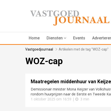
Home
Diensten
Events
Advertere
Vastgoedjournaal
Artikelen met de tag "WOZ-cap"
WOZ-cap
Maatregelen middenhuur van Keijze
Demissionair minister Mona Keijzer van Volkshuis
rondom huurprijzen naar de Eerste en Tweede Kam
1 oktober 2025 om 16:59 |
3 min