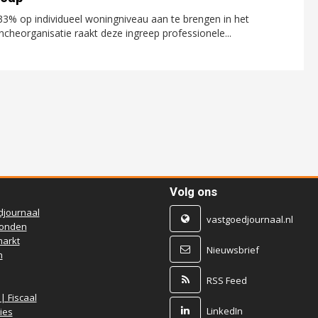
3% op individueel woningniveau aan te brengen in het
heorganisatie raakt deze ingreep professionele...
Volg ons
djournaal
vastgoedjournaal.nl
ronden
arkt
Nieuwsbrief
n
RSS Feed
 | Fiscaal
LinkedIn
ies