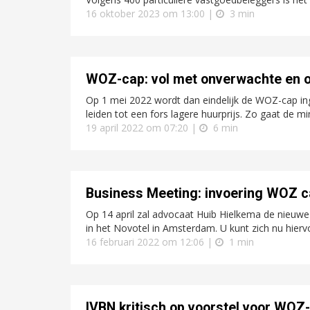
16 oktober 2023 om 13:00 |
3 min
WOZ-cap: vol met onverwachte en on
Op 1 mei 2022 wordt dan eindelijk de WOZ-cap in
leiden tot een fors lagere huurprijs. Zo gaat de mini
19 april 2022 om 07:20 |
6 min
Business Meeting: invoering WOZ c
Op 14 april zal advocaat Huib Hielkema de nieuwe
in het Novotel in Amsterdam. U kunt zich nu hiervoo
16 februari 2022 om 12:06 |
1 min
IVBN kritisch op voorstel voor WOZ