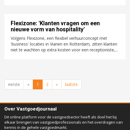
Flexizone​: 'Klanten vragen om een
nieuwe vorm van hospitality'
Volgens Flexizone​, een flexibel verhuurconcept met
'business' locaties in Vianen en Rotterdam, ​zitten​ ​klanten​ ​
niet​ ​te​ ​wachten​ ​op​ ​extra​ ​kosten​ ​voor​ ​een​ ​receptioniste,...
eerste
«
1
2
»
laatste
Over Vastgoedjournaal
Dit online platform voor de vastgoedsector heeft als doel het bij
elkaar brengen van vastgoedprofessionals en het overdragen van
kennis in de gehele vastgoedmarkt.