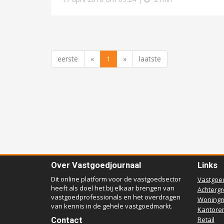
eerste
«
1
»
laatste
Over Vastgoedjournaal
Links
Dit online platform voor de vastgoedsector
Vastgoe
heeft als doel het bij elkaar brengen van
Achterg
vastgoedprofessionals en het overdragen
Woningm
van kennis in de gehele vastgoedmarkt.
Kantore
Contact
Retail