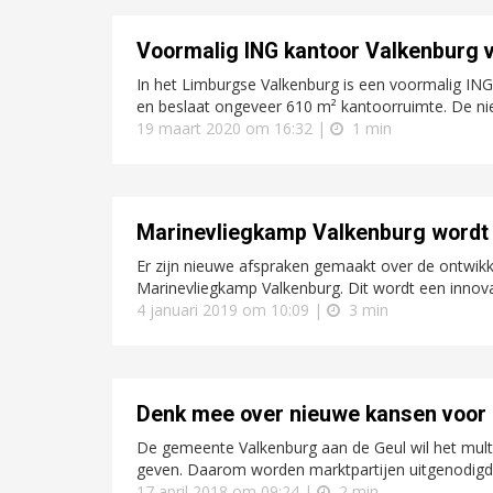
Voormalig ING kantoor Valkenburg 
In het Limburgse Valkenburg is een voormalig ING
en beslaat ongeveer 610 m² kantoorruimte. De nie
19 maart 2020 om 16:32 |
1 min
Marinevliegkamp Valkenburg wordt
Er zijn nieuwe afspraken gemaakt over de ontwik
Marinevliegkamp Valkenburg. Dit wordt een innov
4 januari 2019 om 10:09 |
3 min
Denk mee over nieuwe kansen voor ‘
De gemeente Valkenburg aan de Geul wil het mult
geven. Daarom worden marktpartijen uitgenodigd
17 april 2018 om 09:24 |
2 min