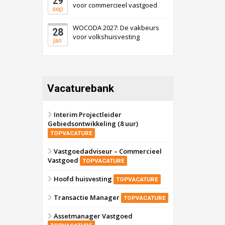
29
voor commercieel vastgoed
sep
WOCODA 2027: De vakbeurs
28
voor volkshuisvesting
jan
Vacaturebank
Interim Projectleider
Gebiedsontwikkeling (8 uur)
TOPVACATURE
Vastgoedadviseur – Commercieel
Vastgoed
TOPVACATURE
Hoofd huisvesting
TOPVACATURE
Transactie Manager
TOPVACATURE
Assetmanager Vastgoed