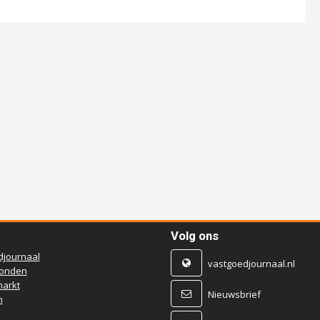
Volg ons
djournaal
vastgoedjournaal.nl
ronden
arkt
Nieuwsbrief
n