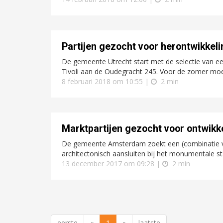
Partijen gezocht voor herontwikkeli
De gemeente Utrecht start met de selectie van 
Tivoli aan de Oudegracht 245. Voor de zomer moet 
8 februari 2018 om 10:55 |
2 min
Marktpartijen gezocht voor ontwikke
De gemeente Amsterdam zoekt een (combinatie van
architectonisch aansluiten bij het monumentale st
13 december 2017 om 09:28 |
2 min
eerste
«
1
»
laatste