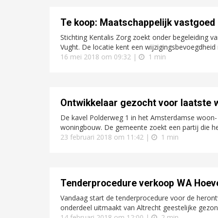
Te koop: Maatschappelijk vastgoed 
Stichting Kentalis Zorg zoekt onder begeleiding v
Vught. De locatie kent een wijzigingsbevoegdheid n
16 mei 2018 om 09:32 |
1 min
Ontwikkelaar gezocht voor laatste
De kavel Polderweg 1 in het Amsterdamse woon- 
woningbouw. De gemeente zoekt een partij die h
23 februari 2018 om 11:42 |
1 min
Tenderprocedure verkoop WA Hoeve
Vandaag start de tenderprocedure voor de heron
onderdeel uitmaakt van Altrecht geestelijke gezon
14 februari 2018 om 12:00 |
2 min