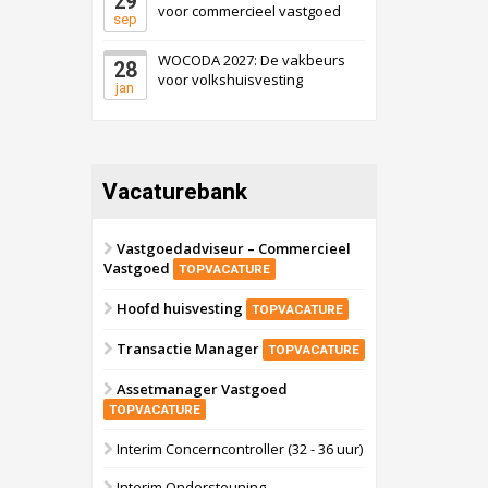
29
voor commercieel vastgoed
sep
WOCODA 2027: De vakbeurs
28
voor volkshuisvesting
jan
Vacaturebank
Vastgoedadviseur – Commercieel
Vastgoed
TOPVACATURE
Hoofd huisvesting
TOPVACATURE
Transactie Manager
TOPVACATURE
Assetmanager Vastgoed
TOPVACATURE
Interim Concerncontroller (32 - 36 uur)
Interim Ondersteuning