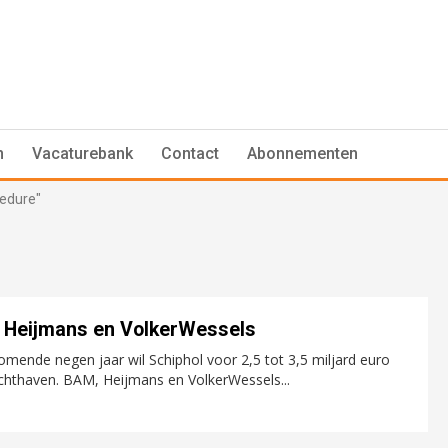
n
Vacaturebank
Contact
Abonnementen
cedure"
, Heijmans en VolkerWessels
ende negen jaar wil Schiphol voor 2,5 tot 3,5 miljard euro
uchthaven. BAM, Heijmans en VolkerWessels...