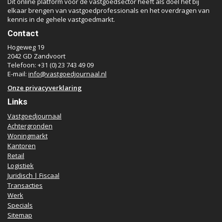
Dit online platform voor de vastgoedsector heeft als doel het bij
elkaar brengen van vastgoedprofessionals en het overdragen van
kennis in de gehele vastgoedmarkt.
Contact
Hogeweg 19
2042 GD Zandvoort
Telefoon: +31 (0) 23 743 49 09
E-mail:
info@vastgoedjournaal.nl
Onze privacyverklaring
Links
Vastgoedjournaal
Achtergronden
Woningmarkt
Kantoren
Retail
Logistiek
Juridisch | Fiscaal
Transacties
Werk
Specials
Sitemap