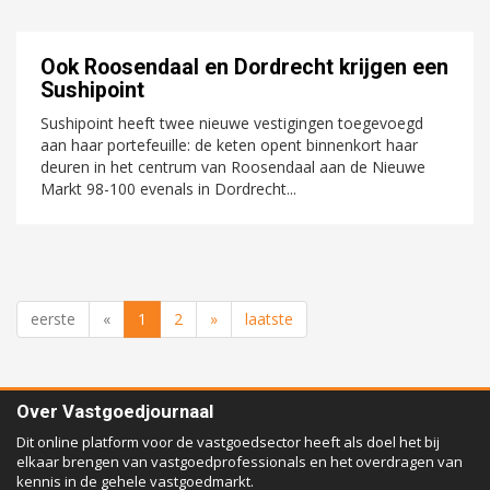
Ook Roosendaal en Dordrecht krijgen een
Sushipoint
Sushipoint heeft twee nieuwe vestigingen toegevoegd
aan haar portefeuille: de keten opent binnenkort haar
deuren in het centrum van Roosendaal aan de Nieuwe
Markt 98-100 evenals in Dordrecht...
eerste
«
1
2
»
laatste
Over Vastgoedjournaal
Dit online platform voor de vastgoedsector heeft als doel het bij
elkaar brengen van vastgoedprofessionals en het overdragen van
kennis in de gehele vastgoedmarkt.