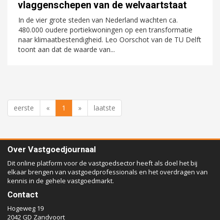
vlaggenschepen van de welvaartstaat
In de vier grote steden van Nederland wachten ca.
480.000 oudere portiekwoningen op een transformatie
naar klimaatbestendigheid. Leo Oorschot van de TU Delft
toont aan dat de waarde van...
eerste
«
1
»
laatste
Over Vastgoedjournaal
Dit online platform voor de vastgoedsector heeft als doel het bij
elkaar brengen van vastgoedprofessionals en het overdragen van
kennis in de gehele vastgoedmarkt.
Contact
Hogeweg 19
2042 GD Zandvoort