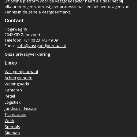
Dit online platform voor de vastgoedsector heeft als doel het bij
elkaar brengen van vastgoedprofessionals en het overdragen van
kennis in de gehele vastgoedmarkt.
Contact
Hogeweg 19
2042 GD Zandvoort
Telefoon: +31 (0) 23 743 49 09
E-mail:
info@vastgoedjournaal.nl
Onze privacyverklaring
Links
Vastgoedjournaal
Achtergronden
Woningmarkt
Kantoren
Retail
Logistiek
Juridisch | Fiscaal
Transacties
Werk
Specials
Sitemap