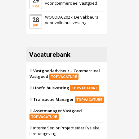
29
voor commercieel vastgoed
sep
WOCODA 2027: De vakbeurs
28
voor volkshuisvesting
jan
Vacaturebank
Vastgoedadviseur – Commercieel
Vastgoed
TOPVACATURE
Hoofd huisvesting
TOPVACATURE
Transactie Manager
TOPVACATURE
Assetmanager Vastgoed
TOPVACATURE
Interim Senior Projectleider Fysieke
Leefomgeving