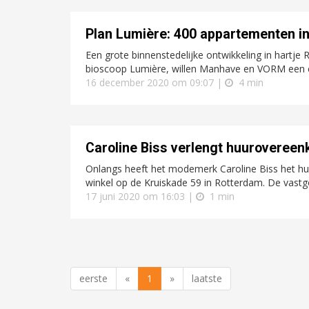
Plan Lumière: 400 appartementen in
Een grote binnenstedelijke ontwikkeling in hartje
bioscoop Lumière, willen Manhave en VORM een c
16 december 2020 om 09:07 |
4 min
Caroline Biss verlengt huuroveree
Onlangs heeft het modemerk Caroline Biss het h
winkel op de Kruiskade 59 in Rotterdam. De vastg
17 juni 2020 om 16:03 |
1 min
eerste
«
1
»
laatste