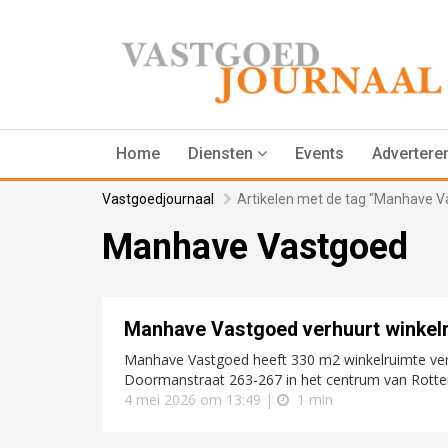
Home
Diensten
Events
Advertere
Vastgoedjournaal
Artikelen met de tag "Manhave V
Manhave Vastgoed
Manhave Vastgoed verhuurt winkel
Manhave Vastgoed heeft 330 m2 winkelruimte verh
Doormanstraat 263-267 in het centrum van Rott
4 mei 2026 om 13:49 |
1 min