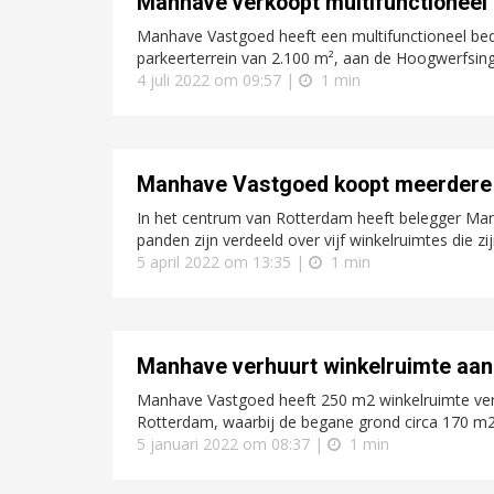
Manhave verkoopt multifunctioneel 
Manhave Vastgoed heeft een multifunctioneel bedr
parkeerterrein van 2.100 m², aan de Hoogwerfsinge
4 juli 2022 om 09:57 |
1 min
Manhave Vastgoed koopt meerdere 
In het centrum van Rotterdam heeft belegger Ma
panden zijn verdeeld over vijf winkelruimtes die z
5 april 2022 om 13:35 |
1 min
Manhave verhuurt winkelruimte aan
Manhave Vastgoed heeft 250 m2 winkelruimte ver
Rotterdam, waarbij de begane grond circa 170 m2 
5 januari 2022 om 08:37 |
1 min