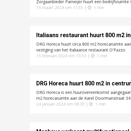
Zorgaanbieder Pameijer huurt een bedrijfsruimte v
19 maart 2024 om 11:55 |
1 min
Italiaans restaurant huurt 800 m2 
DRG Horeca huurt circa 800 m2 horecaruimte aan
vestiging van het Italiaanse restaurant O'Pazzo.
15 februari 2024 om 15:53 |
1 min
DRG Horeca huurt 800 m2 in centr
DRG Horeca is een huurovereenkomst aangegaan
m2 horecaruimte aan de Karel Doormanstraat 34 
24 januari 2024 om 08:39 |
1 min