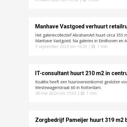
Manhave Vastgoed verhuurt retailru
Het galeriecollectief AbrahamArt huurt circa 355 
Manhave Vastgoed. Na galeries in Eindhoven en Am
3 september 2024 om 10:29 |
1 min
IT-consultant huurt 210 m2 in cent
Koalitix heeft een huurovereenkomst gesloten voo
Westewagenstraat 60 in Rotterdam.
28 mei 2024 om 15:03 |
1 min
Zorgbedrijf Pameijer huurt 319 m2 b