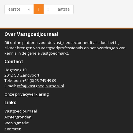
eerste
«
1
»
laatste
Over Vastgoedjournaal
Dit online platform voor de vastgoedsector heeft als doel het bij
elkaar brengen van vastgoedprofessionals en het overdragen van
kennis in de gehele vastgoedmarkt.
Contact
Hogeweg 19
2042 GD Zandvoort
Telefoon: +31 (0) 23 743 49 09
E-mail:
info@vastgoedjournaal.nl
Onze privacyverklaring
Links
Vastgoedjournaal
Achtergronden
Woningmarkt
Kantoren