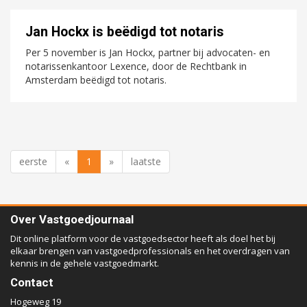
Jan Hockx is beëdigd tot notaris
Per 5 november is Jan Hockx, partner bij advocaten- en
notarissenkantoor Lexence, door de Rechtbank in
Amsterdam beëdigd tot notaris.
eerste
«
1
»
laatste
Over Vastgoedjournaal
Dit online platform voor de vastgoedsector heeft als doel het bij
elkaar brengen van vastgoedprofessionals en het overdragen van
kennis in de gehele vastgoedmarkt.
Contact
Hogeweg 19